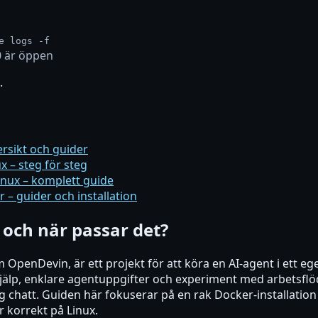
e logs -f
0 är öppen
.
ersikt och guider
x – steg för steg
inux – komplett guide
 – guider och installation
och när passar det?
OpenDevin, är ett projekt för att köra en AI-agent i ett e
hjälp, enklare agentuppgifter och experiment med arbetsflö
ig chatt. Guiden här fokuserar på en rak Docker-installation
r korrekt på Linux.