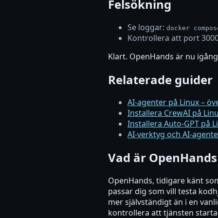
Felsökning
Se loggar:
docker compos
Kontrollera att port 300
Klart. OpenHands är nu igång
Relaterade guider
AI-agenter på Linux – öv
Installera CrewAI på Linu
Installera Auto-GPT på L
AI-verktyg och AI-agenter
Vad är OpenHands 
OpenHands, tidigare känt som 
passar dig som vill testa kod
mer självständigt än i en vanl
kontrollera att tjänsten starta