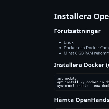
Installera Op
Förutsättningar
Linux
Docker och Docker Co
Minst 8 GB RAM rekom
Installera Docker 
apt update

apt install -y docker.io do
systemctl enable --now doc
Hämta OpenHand