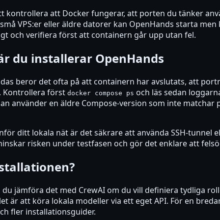
tt kontrollera att Docker fungerar, att porten du tänker anv
å små VPS:er eller äldre datorer kan OpenHands starta men 
t och verifiera först att containern går upp utan fel.
är du installerar OpenHands
as beror det ofta på att containern har avslutats, att portm
 Kontrollera först
och läs sedan loggar
docker compose ps
tt man använder en äldre Compose-version som inte matchar
nför ditt lokala nät är det säkrare att använda SSH-tunnel 
inskar risken under testfasen och gör det enklare att felsö
stallationen?
 jämföra det med CrewAI om du vill definiera tydliga roller
 är att köra lokala modeller via ett eget API. För en bredar
 fler installationsguider.