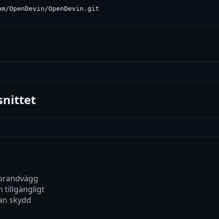
m/OpenDevin/OpenDevin.git

nittet
brandvägg
tillgängligt
tan skydd