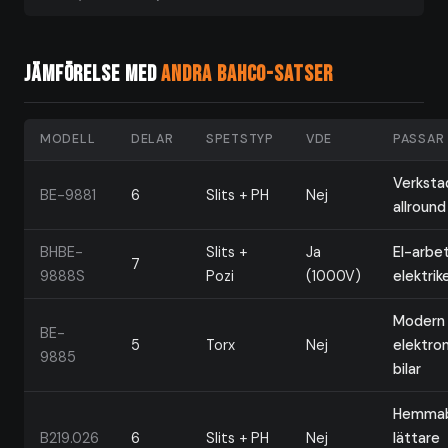
Jämförelse med
andra Bahco-satser
MODELL
DELAR
SPETSTYP
VDE
PASSAR
Verkstad
BE-9881
6
Slits + PH
Nej
allround
BHBE-
Slits +
Ja
El-arbe
7
9888S
Pozi
(1000V)
elektrik
Modern
BE-
5
Torx
Nej
elektron
9885
bilar
Hemmab
B219.026
6
Slits + PH
Nej
lättare