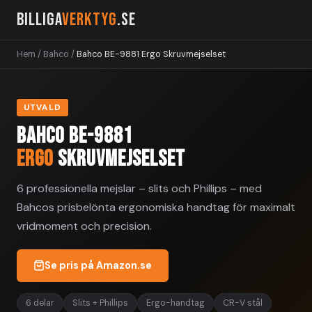
Billiga
Verktyg
.se
Hem
/
Bahco
/
Bahco BE-9881 Ergo Skruvmejselset
UTVALD
Bahco BE-9881
Ergo
Skruvmejselset
6 professionella mejslar – slits och Phillips – med
Bahcos prisbelönta ergonomiska handtag för maximalt
vridmoment och precision.
Se pris på Amazon.se
6 delar
Slits + Phillips
Ergo-handtag
CR-V stål