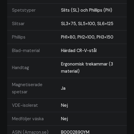
Spetstyper
Slits (SL) och Phillips (PH)
Slitsar
SL3×75, SL5×100, SL6×125
Phillips
PH1×80, PH2×100, PH3×150
Blad-material
Härdad CR-V-stål
Ergonomisk trekammar (3
Handtag
material)
Magnetiserade
Ja
spetsar
VDE-isolerat
Nej
Medföljer väska
Nej
ASIN (Amazon.se)
B0002890YM