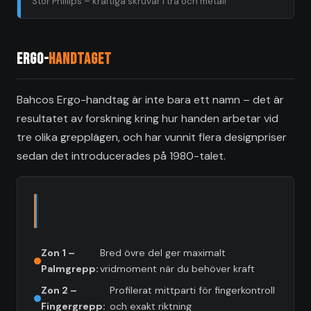
Stor Phillips – kraftiga skruvar i trä och metall
Ergo-
handtaget
Bahcos Ergo-handtag är inte bara ett namn – det är
resultatet av forskning kring hur handen arbetar vid
tre olika grepplägen, och har vunnit flera designpriser
sedan det introducerades på 1980-talet.
Zon 1 –
Bred övre del ger maximalt
Palmgrepp:
vridmoment när du behöver kraft
Zon 2 –
Profilerat mittparti för fingerkontroll
Fingergrepp:
och exakt riktning