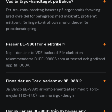
Vad är Ergo-handtaget på Bahco?
Ett tre-zons-handtag baserat på ergonomisk forskning.
Bred övre del för palmgrepp med maxkraft, profilerat
mittparti för fingerkontroll och smal underdel för
precisionsdrejning.
Passar BE-9881 för elektriker?
Nej – den är inte VDE-isolerad. För elarbeten
rekommenderas BHBE-9888S som är testad och godkänd
upp till 1000V.
Finns det en Torx-variant av BE-9881?
Ja, Bahco BE-9885 är komplementsatsen med 5 Torx-
mejslar (T10–T40) i samma Ergo-design.
Hur skiljer sig BE-9881 från B219-serien?