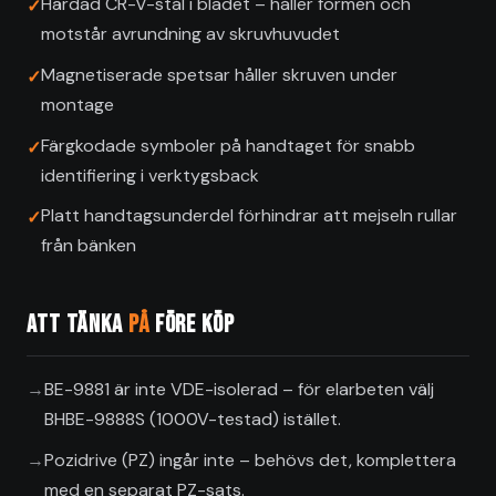
Härdad CR-V-stål i bladet – håller formen och
motstår avrundning av skruvhuvudet
Magnetiserade spetsar håller skruven under
montage
Färgkodade symboler på handtaget för snabb
identifiering i verktygsback
Platt handtagsunderdel förhindrar att mejseln rullar
från bänken
Att tänka
på
före köp
BE-9881 är inte VDE-isolerad – för elarbeten välj
BHBE-9888S (1000V-testad) istället.
Pozidrive (PZ) ingår inte – behövs det, komplettera
med en separat PZ-sats.