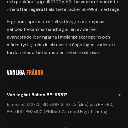
och godkänd upp till 1000V. För hemmabruk som inte
innefattar regelrätt elarbete räcker BE-9881 med råge.
Ergonomi spelar stor roll vid längre arbetspass.
Bahcos trekammarhandtag är en av de mer
avancerade lösningarna i mellanpriskategorin och
märks tydligt när du skruvar i trånga lägen under ett
fordon eller arbetar med en hel serie skruvar.
Vanliga
frågor
Vad ingår i Bahco BE-9881?
6 mejslar: SL3×75, SL5×100, SL6×125 (slits) och PH1×80,
PH2×100, PH3×150 (Phillips). Alla med Ergo-handtag.