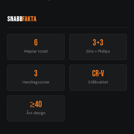
Snabb
fakta
6
3+3
Mejslar totalt
Slits + Phillips
3
CR-V
Handtagszoner
Stålkvalitet
≥40
Års design