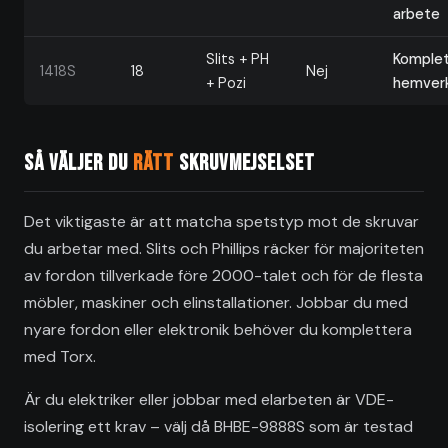
arbete
Slits + PH
Komple
1418S
18
Nej
+ Pozi
hemver
Så väljer du
rätt
skruvmejselset
Det viktigaste är att matcha spetstyp mot de skruvar
du arbetar med. Slits och Phillips räcker för majoriteten
av fordon tillverkade före 2000-talet och för de flesta
möbler, maskiner och elinstallationer. Jobbar du med
nyare fordon eller elektronik behöver du komplettera
med Torx.
Är du elektriker eller jobbar med elarbeten är VDE-
isolering ett krav – välj då BHBE-9888S som är testad