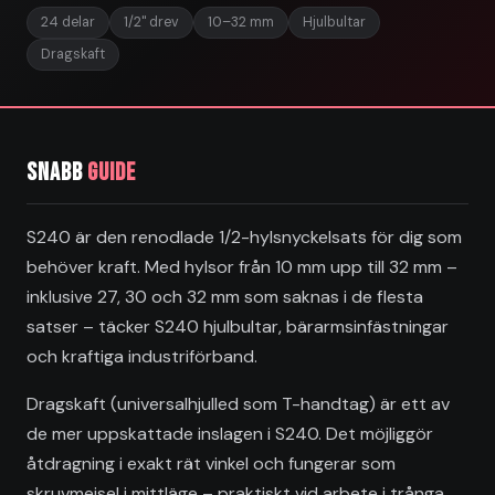
24 delar
1/2" drev
10–32 mm
Hjulbultar
Dragskaft
Snabb
guide
S240 är den renodlade 1/2-hylsnyckelsats för dig som
behöver kraft. Med hylsor från 10 mm upp till 32 mm –
inklusive 27, 30 och 32 mm som saknas i de flesta
satser – täcker S240 hjulbultar, bärarmsinfästningar
och kraftiga industriförband.
Dragskaft (universalhjulled som T-handtag) är ett av
de mer uppskattade inslagen i S240. Det möjliggör
åtdragning i exakt rät vinkel och fungerar som
skruvmejsel i mittläge – praktiskt vid arbete i trånga