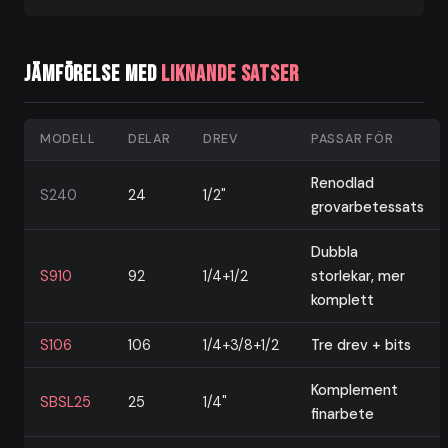
Jämförelse med
liknande satser
MODELL
DELAR
DREV
PASSAR FÖR
Renodlad
S240
24
1/2"
grovarbetessats
Dubbla
S910
92
1/4+1/2
storlekar, mer
komplett
S106
106
1/4+3/8+1/2
Tre drev + bits
Komplement
SBSL25
25
1/4"
finarbete