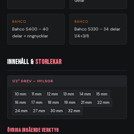
delar
BAHCO
BAHCO
Bahco S400 – 40
Bahco S330 – 34 delar
delar + ringnycklar
1/4+3/8
Innehåll &
storlekar
1/2" DREV – HYLSOR
10 mm
11 mm
12 mm
13 mm
14 mm
15 mm
16 mm
17 mm
18 mm
19 mm
21 mm
22 mm
24 mm
27 mm
30 mm
32 mm
Övriga ingående verktyg