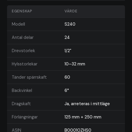
EGENSKAP
VÄRDE
Modell
S240
Antal delar
24
Drevstorlek
1/2"
Hylsstorlekar
10–32 mm
Tänder spärrskaft
60
Backvinkel
6°
Dragskaft
Ja, arreteras i mittläge
Förlängningar
125 mm + 250 mm
ASIN
B0001OZHS0