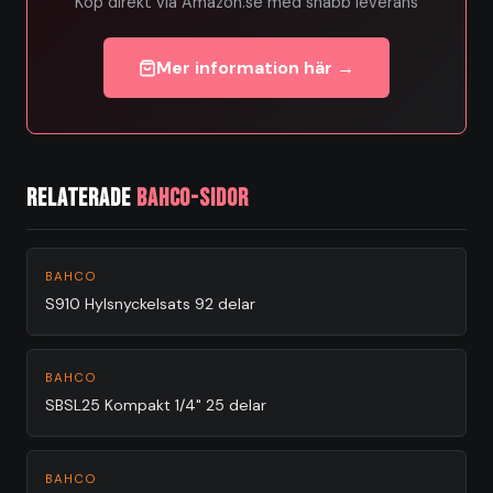
Köp direkt via Amazon.se med snabb leverans
Mer information här →
Relaterade
Bahco-sidor
BAHCO
S910 Hylsnyckelsats 92 delar
BAHCO
SBSL25 Kompakt 1/4" 25 delar
BAHCO