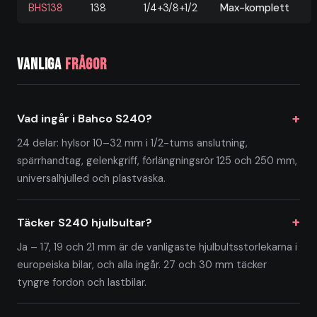
BHS138
138
1/4+3/8+1/2
Max-komplett
Vanliga
frågor
Vad ingår i Bahco S240?
24 delar: hylsor 10–32 mm i 1/2-tums anslutning,
spärrhandtag, gelenkgriff, förlängningsrör 125 och 250 mm,
universalhjulled och plastväska.
Täcker S240 hjulbultar?
Ja – 17, 19 och 21 mm är de vanligaste hjulbultsstorlekarna i
europeiska bilar, och alla ingår. 27 och 30 mm täcker
tyngre fordon och lastbilar.