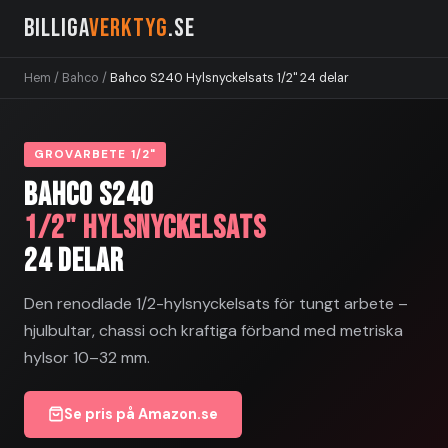
Billiga
Verktyg
.se
Hem
/
Bahco
/
Bahco S240 Hylsnyckelsats 1/2" 24 delar
GROVARBETE 1/2"
Bahco S240
1/2" Hylsnyckelsats
24 delar
Den renodlade 1/2-hylsnyckelsats för tungt arbete –
hjulbultar, chassi och kraftiga förband med metriska
hylsor 10–32 mm.
Se pris på Amazon.se