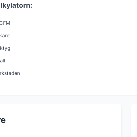
lkylatorn:
h CFM
rkare
rktyg
all
erkstaden
re