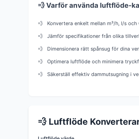
💨 Varför använda luftflöde-ka
Konvertera enkelt mellan m³/h, l/s oc
Jämför specifikationer från olika tillve
Dimensionera rätt spånsug för dina ve
Optimera luftflöde och minimera tryckf
Säkerställ effektiv dammutsugning i v
💨 Luftflöde Konvertera
Luftflöde värde