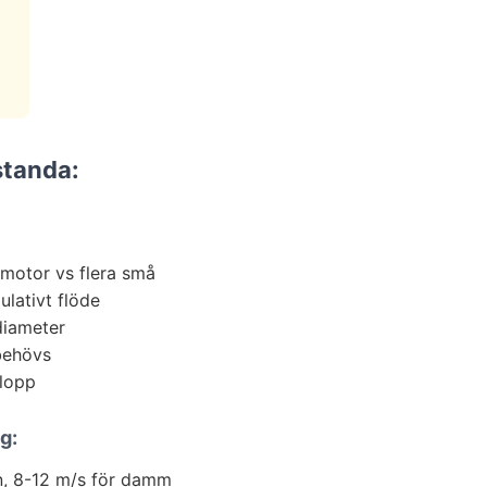
standa:
motor vs flera små
lativt flöde
diameter
 behövs
tlopp
g:
n, 8-12 m/s för damm