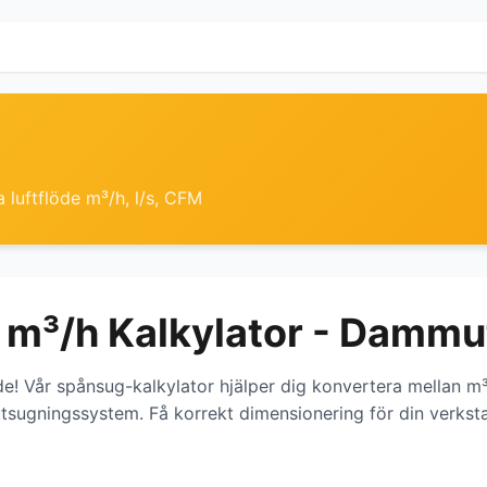
 luftflöde m³/h, l/s, CFM
 m³/h Kalkylator - Damm
de! Vår spånsug-kalkylator hjälper dig konvertera mellan m³
sugningssystem. Få korrekt dimensionering för din verks