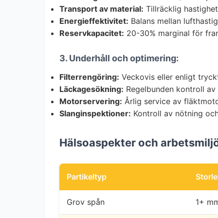
Transport av material:
Tillräcklig hastighet
Energieffektivitet:
Balans mellan lufthastig
Reservkapacitet:
20-30% marginal för fra
3. Underhåll och optimering:
Filterrengöring:
Veckovis eller enligt tryck
Läckagesökning:
Regelbunden kontroll av
Motorservering:
Årlig service av fläktmot
Slanginspektioner:
Kontroll av nötning oc
Hälsoaspekter och arbetsmiljö
Partikeltyp
Storl
Grov spån
1+ m