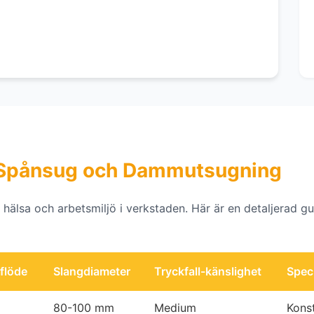
ll Spånsug och Dammutsugning
hälsa och arbetsmiljö i verkstaden. Här är en detaljerad gui
flöde
Slangdiameter
Tryckfall-känslighet
Spec
80-100 mm
Medium
Konst