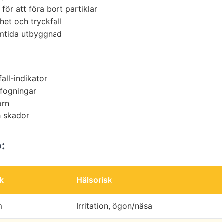
 för att föra bort partiklar
het och tryckfall
mtida utbyggnad
fall-indikator
 fogningar
orn
h skador
:
ek
Hälsorisk
m
Irritation, ögon/näsa