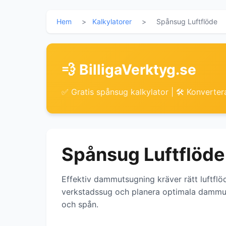
Hem
>
Kalkylatorer
>
Spånsug Luftflöde
💨 BilligaVerktyg.se
✅ Gratis spånsug kalkylator | 🛠 Konvertera
Spånsug Luftflöde
Effektiv dammutsugning kräver rätt luftflö
verkstadssug och planera optimala dammut
och spån.