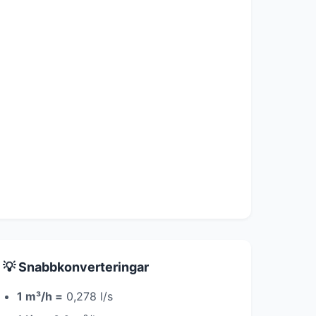
💡 Snabbkonverteringar
1 m³/h =
0,278 l/s