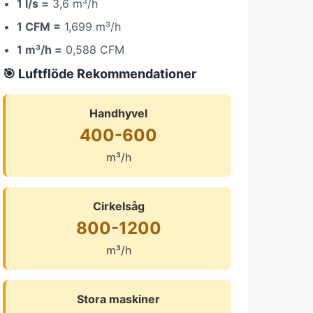
1 l/s =
3,6 m³/h
1 CFM =
1,699 m³/h
1 m³/h =
0,588 CFM
🎯 Luftflöde Rekommendationer
Handhyvel
400-600
m³/h
Cirkelsåg
800-1200
m³/h
Stora maskiner