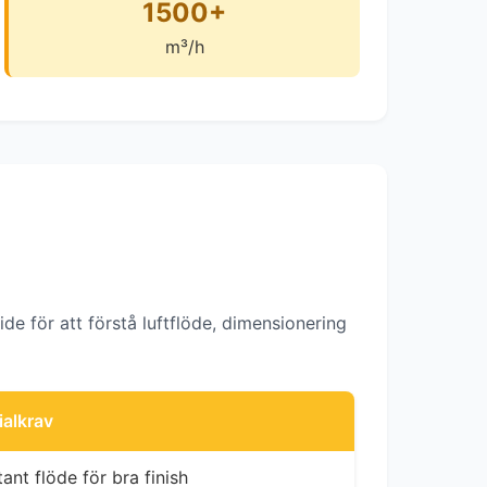
1500+
m³/h
de för att förstå luftflöde, dimensionering
ialkrav
ant flöde för bra finish