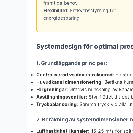
framtida behov
Flexibilitet:
Frekvensstyrning för
energibesparing
Systemdesign för optimal pre
1. Grundläggande principer:
Centraliserad vs decentraliserad:
En stor 
Huvudkanal dimensionering:
Beräkna kumu
Förgreningar:
Gradvis minskning av kanal
Avstängningsventiler:
Styr flödet dit det
Tryckbalansering:
Samma tryck vid alla u
2. Beräkning av systemdimensionerin
Lufthastighet i kanaler:
15-25 m/s för spå