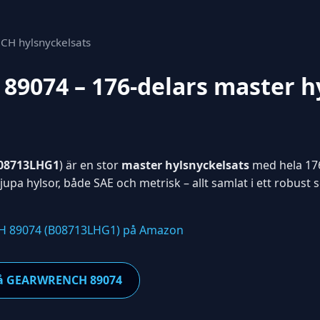
CH hylsnyckelsats
074 – 176-delars master hy
08713LHG1
) är en stor
master hylsnyckelsats
med hela 176 
upa hylsor, både SAE och metrisk – allt samlat i ett robust se
 89074 (B08713LHG1) på Amazon
t på GEARWRENCH 89074