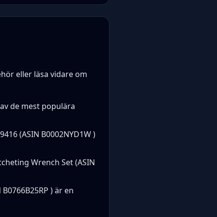
ehör eller läsa vidare om
 av de mest populära
416 (ASIN B0002NYD1W )
cheting Wrench Set (ASIN
B0766B25RP ) är en