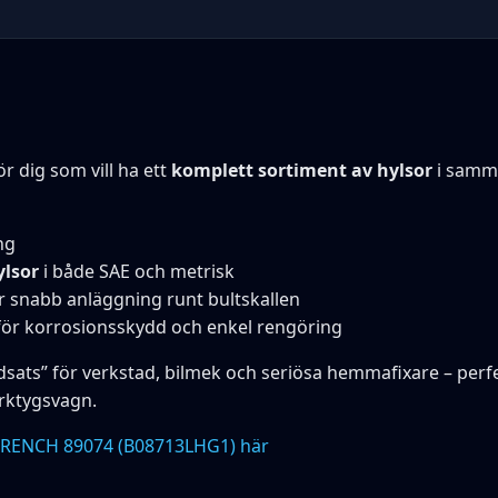
r dig som vill ha ett
komplett sortiment av hylsor
i samma
ng
ylsor
i både SAE och metrisk
 snabb anläggning runt bultskallen
 för korrosionsskydd och enkel rengöring
dsats” för verkstad, bilmek och seriösa hemmafixare – perfe
erktygsvagn.
ENCH 89074 (B08713LHG1) här