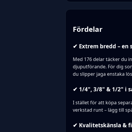
Fördelar
✔ Extrem bredd – en sa
Med 176 delar täcker du in
djuputförande. För dig so
du slipper jaga enstaka lös
✔ 1/4", 3/8" & 1/2" i
I stället för att köpa sepa
verkstad runt – lägg till s
✔ Kvalitetskänsla & f