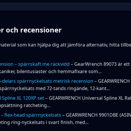
r och recensioner
aterial som kan hjälpa dig att jämföra alternativ, hitta tillb
sion – spärrskaft me räckvidd
– GearWrench 89073 är ett
aniker, bilentusiaster och hemmafixare som...
elars spärrnyckelsats metrisk recension
– GEARWRENCH 9
 spärrnyckelsats med 72-tands ringände, 12-kant...
Spline XL 120XP set
– GEARWRENCH Universal Spline XL Rat
sättning ratcheting...
flex-head spärrnyckelsats
– GEARWRENCH 9901DBE (ASIN 
ing ring‑nyckelsats i svart finish, med...