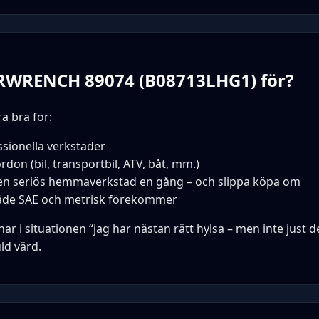
RWRENCH 89074 (B08713LHG1) för?
a bra för:
sionella verkstäder
rdon (bil, transportbil, ATV, båt, mm.)
 en seriös hemmaverkstad en gång – och slippa köpa om
de SAE och metrisk förekommer
r i situationen “jag har nästan rätt hylsa – men inte just d
ld värd.