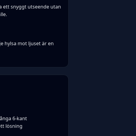
a ett snyggt utseende utan
lle.
e hylsa mot ljuset är en
många 6-kant
tt lösning