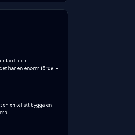
standard- och
det här en enorm fördel –
atsen enkel att bygga en
mma.