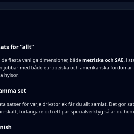
ts för “allt”
 de flesta vanliga dimensioner, både
metriska och SAE
, i 
m jobbar med både europeiska och amerikanska fordon är 
a hylsor.
 samma set
rata satser för varje drivstorlek får du allt samlat. Det gör s
pärrskaft, förlängare och ett par specialverktyg så är du he
inish