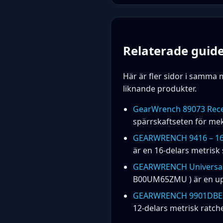
Relaterade guide
Här är fler sidor i samma m
liknande produkter.
GearWrench 89073 Recen
spärrskaftseten för mek
GEARWRENCH 9416 – 16-d
är en 16-delars metrisk
GEARWRENCH Universal 
B00UM65ZMU ) är en upp
GEARWRENCH 9901DBE – 
12‑delars metrisk ratchet