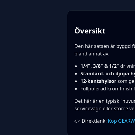
Översikt
Den här satsen är byggd fö
bland annat av:
1/4", 3/8" & 1/2"
drivni
Standard- och djupa h
12-kantshylsor
som ger
Fullpolerad kromfinish
Det här är en typisk “huvu
servicevagn eller större v
👉 Direktlänk:
Köp GEARWR