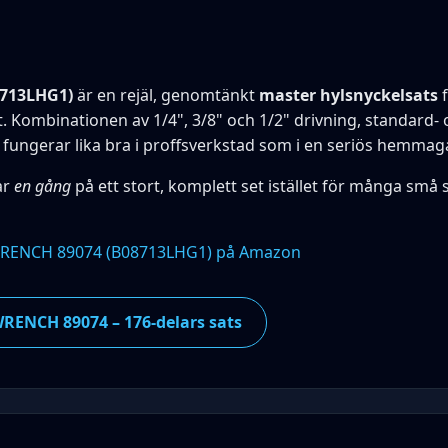
713LHG1)
är en rejäl, genomtänkt
master hylsnyckelsats
f
t. Kombinationen av 1/4", 3/8" och 1/2" drivning, standard- 
 fungerar lika bra i proffsverkstad som i en seriös hemmag
ar
en gång
på ett stort, komplett set istället för många små s
RENCH 89074 (B08713LHG1) på Amazon
RENCH 89074 – 176-delars sats