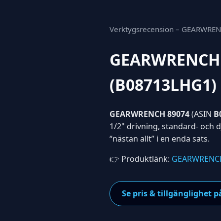
Verktygsrecension – GEARWREN
GEARWRENCH 89
(B08713LHG1)
GEARWRENCH 89074
(ASIN
B
1/2" drivning, standard- och dj
“nästan allt” i en enda sats.
👉 Produktlänk:
GEARWRENCH
Se pris & tillgänglighe