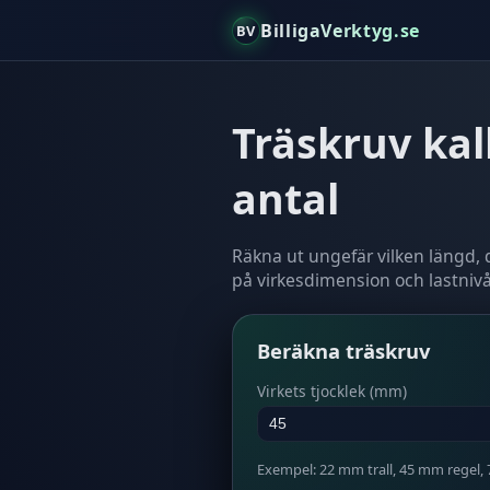
BilligaVerktyg.se
BV
Träskruv kal
antal
Räkna ut ungefär vilken längd,
på virkesdimension och lastnivå
Beräkna träskruv
Virkets tjocklek (mm)
Exempel: 22 mm trall, 45 mm regel,