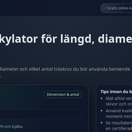
✅ Gratis online-k
kylator för längd, diame
 diameter och vilket antal träskruv du bör använda beroende
.
Tips innan du 
Dimension & antal
Mät alltid ve
skivor och in
Använd kvalit
moment minsk
Se resultate
 70 mm bjälke.
en certifier