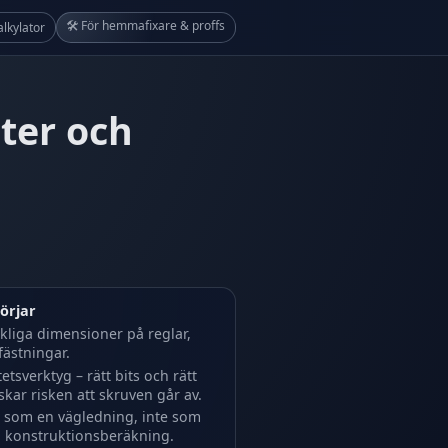
🛠 För hemmafixare & proffs
alkylator
ter och
börjar
rkliga dimensioner på reglar,
fästningar.
etsverktyg – rätt bits och rätt
ar risken att skruven går av.
n som en vägledning, inte som
ad konstruktionsberäkning.