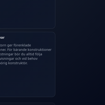
var
torn ger förenklade
er. För bärande konstruktioner
astningar bör du alltid följa
nvisningar och vid behov
örig konstruktör.