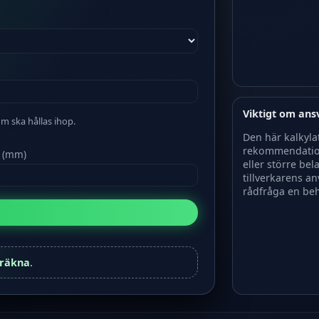
Viktigt om ans
m ska hållas ihop.
Den här kalkyla
rekommendation
v (mm)
eller större bel
tillverkarens a
rådfråga en beh
räkna
.