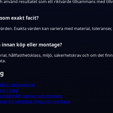
h använd resultatet som ett riktvärde tillsammans med till
som exakt facit?
ktvärden. Exakta värden kan variera med material, toleranse
a innan köp eller montage?
al, hållfasthetsklass, miljö, säkerhetskrav och om det finns 
ta.
yg
tånd i skivmaterial
 och rosett
de med mått, gängor och moment
torer för verkstad, bygg och montage