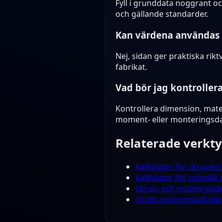
Fyll i grunddata noggrant oc
och gällande standarder.
Kan värdena användas 
Nej, sidan ger praktiska ri
fabrikat.
Vad bör jag kontroller
Kontrollera dimension, materi
moment- eller monteringsda
Relaterade verkt
Kalkylator för skruvavs
Kalkylator för spikplåt
Skruv- och muttergui
Gratis verktygskalkyla