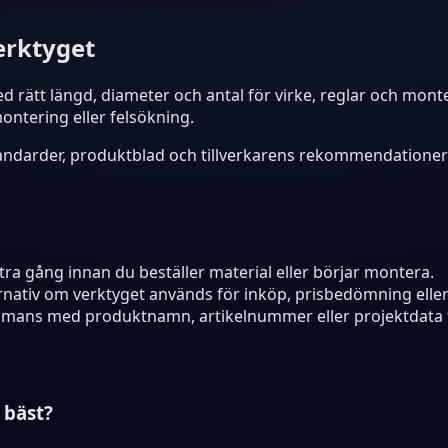
erktyget
 rätt längd, diameter och antal för virke, reglar och monte
ontering eller felsökning.
standarder, produktblad och tillverkarens rekommendationer n
ra gång innan du beställer material eller börjar montera.
ernativ om verktyget används för inköp, prisbedömning elle
ammans med produktnamn, artikelnummer eller projektdata f
 bäst?