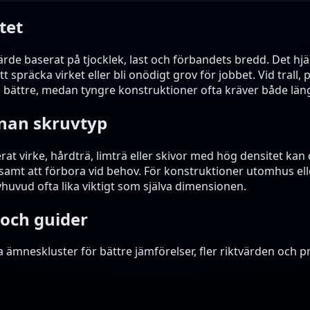
tet
värde baserat på tjocklek, last och förbandets bredd. Det hjä
tt spräcka virket eller bli onödigt grov för jobbet. Vid trall
bättre, medan tyngre konstruktioner ofta kräver både läng
nnan skruvtyp
t virke, hårdträ, limträ eller skivor med hög densitet kan d
v samt att förbora vid behov. För konstruktioner utomhus el
huvud ofta lika viktigt som själva dimensionen.
 och guider
ma ämneskluster för bättre jämförelser, fler riktvärden och pr