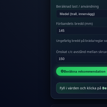
Beräknad last / användning
Förbandets bredd (mm)
Ungefärlig bredd på bräda/reglar so
Önskat c/c-avstånd mellan skru
⚙️
Beräkna rekommendation
Fyll i värden och klicka på
Be