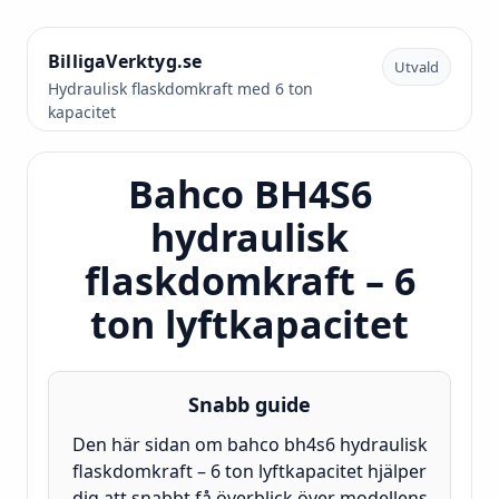
BilligaVerktyg.se
Utvald
Hydraulisk flaskdomkraft med 6 ton
kapacitet
Bahco BH4S6
hydraulisk
flaskdomkraft – 6
ton lyftkapacitet
Snabb guide
Den här sidan om bahco bh4s6 hydraulisk
flaskdomkraft – 6 ton lyftkapacitet hjälper
dig att snabbt få överblick över modellens