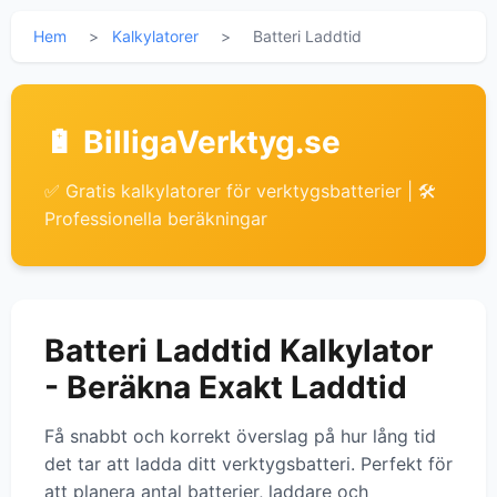
Hem
>
Kalkylatorer
>
Batteri Laddtid
🔋 BilligaVerktyg.se
✅ Gratis kalkylatorer för verktygsbatterier | 🛠
Professionella beräkningar
Batteri Laddtid Kalkylator
- Beräkna Exakt Laddtid
Få snabbt och korrekt överslag på hur lång tid
det tar att ladda ditt verktygsbatteri. Perfekt för
att planera antal batterier, laddare och