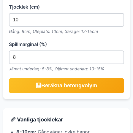
Tjocklek (cm)
Gång: 8cm, Uteplats: 10cm, Garage: 12-15cm
Spillmarginal (%)
Jämnt underlag: 5-8%, Ojämnt underlag: 10-15%
🧮
Beräkna betongvolym
📏 Vanliga tjocklekar
8-10cm:
Gångvägar, cykelbanor