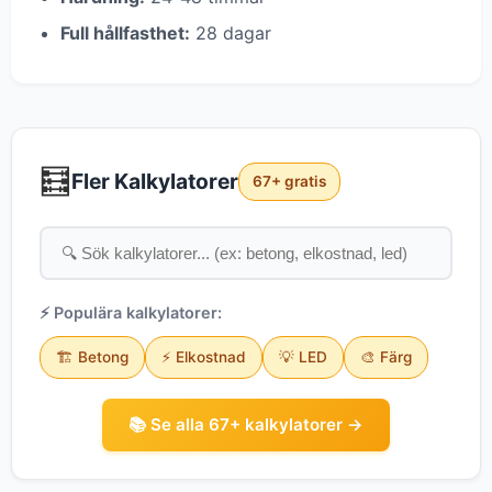
Full hållfasthet:
28 dagar
🧮
Fler Kalkylatorer
67+ gratis
⚡ Populära kalkylatorer:
🏗️ Betong
⚡ Elkostnad
💡 LED
🎨 Färg
📚 Se alla 67+ kalkylatorer →