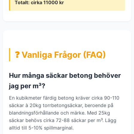
Totalt: cirka 11000 kr
❓ Vanliga Frågor (FAQ)
Hur många säckar betong behöver
jag per m³?
En kubikmeter färdig betong kräver cirka 90-110
säckar à 20kg torrbetongsäckar, beroende på
blandningsförhållande och märke. Med 25kg
säckar behövs cirka 72-88 säckar per m³. Lägg
alltid till 5-10% spillmarginal.