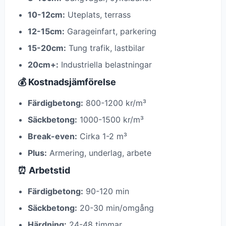
10-12cm:
Uteplats, terrass
12-15cm:
Garageinfart, parkering
15-20cm:
Tung trafik, lastbilar
20cm+:
Industriella belastningar
💰 Kostnadsjämförelse
Färdigbetong:
800-1200 kr/m³
Säckbetong:
1000-1500 kr/m³
Break-even:
Cirka 1-2 m³
Plus:
Armering, underlag, arbete
⏰ Arbetstid
Färdigbetong:
90-120 min
Säckbetong:
20-30 min/omgång
Härdning:
24-48 timmar