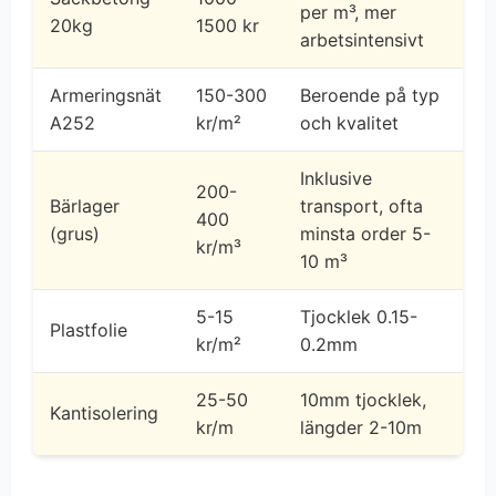
per m³, mer
20kg
1500 kr
arbetsintensivt
Armeringsnät
150-300
Beroende på typ
A252
kr/m²
och kvalitet
Inklusive
200-
Bärlager
transport, ofta
400
(grus)
minsta order 5-
kr/m³
10 m³
5-15
Tjocklek 0.15-
Plastfolie
kr/m²
0.2mm
25-50
10mm tjocklek,
Kantisolering
kr/m
längder 2-10m