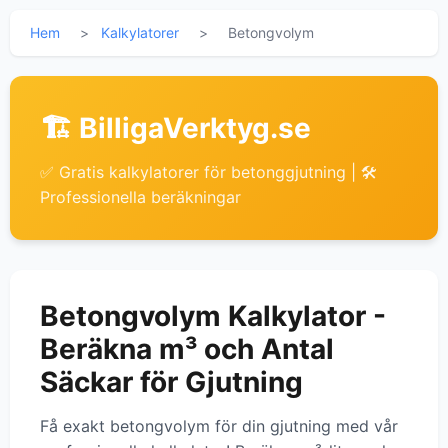
Hem
>
Kalkylatorer
>
Betongvolym
🏗️ BilligaVerktyg.se
✅ Gratis kalkylatorer för betonggjutning | 🛠
Professionella beräkningar
Betongvolym Kalkylator -
Beräkna m³ och Antal
Säckar för Gjutning
Få exakt betongvolym för din gjutning med vår