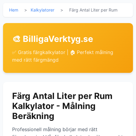
Hem
>
Kalkylatorer
>
Färg Antal Liter per Rum
🎨 BilligaVerktyg.se
✅ Gratis färgkalkylator | 🏠 Perfekt målning
med rätt färgmängd
Färg Antal Liter per Rum
Kalkylator - Målning
Beräkning
Professionell målning börjar med rätt