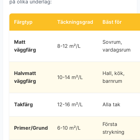
på olika underlag:
Färgtyp
Täckningsgrad
Bäst för
Matt
Sovrum,
8-12 m²/L
väggfärg
vardagsrum
Halvmatt
Hall, kök,
10-14 m²/L
väggfärg
barnrum
Takfärg
12-16 m²/L
Alla tak
Första
Primer/Grund
6-10 m²/L
strykning