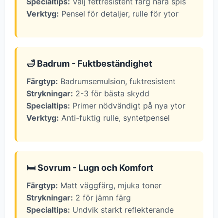
Specialtips:
Välj fettresistent färg nära spis
Verktyg:
Pensel för detaljer, rulle för ytor
🛁 Badrum - Fuktbeständighet
Färgtyp:
Badrumsemulsion, fuktresistent
Strykningar:
2-3 för bästa skydd
Specialtips:
Primer nödvändigt på nya ytor
Verktyg:
Anti-fuktig rulle, syntetpensel
🛏️ Sovrum - Lugn och Komfort
Färgtyp:
Matt väggfärg, mjuka toner
Strykningar:
2 för jämn färg
Specialtips:
Undvik starkt reflekterande