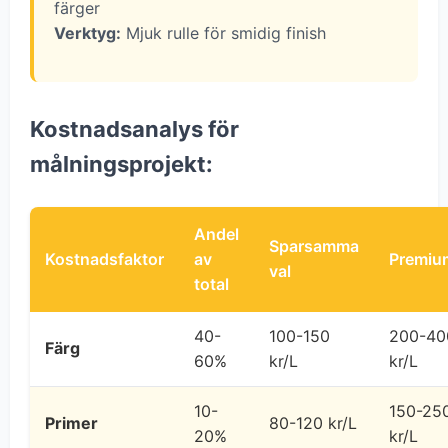
färger
Verktyg:
Mjuk rulle för smidig finish
Kostnadsanalys för
målningsprojekt:
Andel
Sparsamma
Kostnadsfaktor
av
Premiu
val
total
40-
100-150
200-40
Färg
60%
kr/L
kr/L
10-
150-25
Primer
80-120 kr/L
20%
kr/L