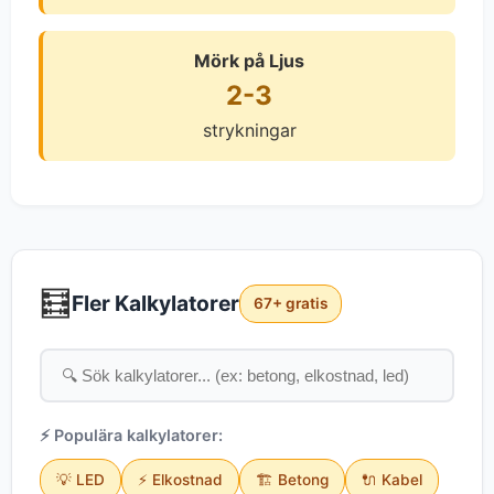
Mörk på Ljus
2-3
strykningar
🧮
Fler Kalkylatorer
67+ gratis
⚡ Populära kalkylatorer:
💡 LED
⚡ Elkostnad
🏗️ Betong
🔌 Kabel