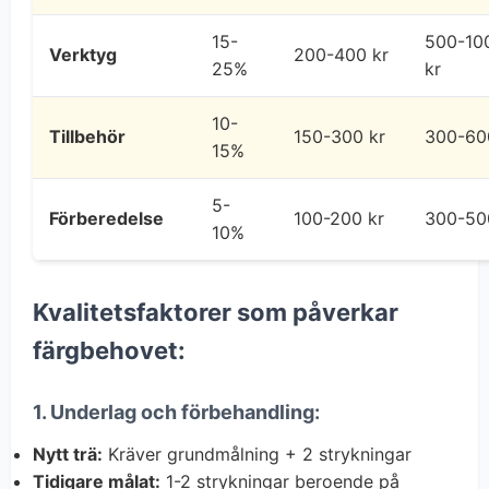
15-
500-10
Verktyg
200-400 kr
25%
kr
10-
Tillbehör
150-300 kr
300-60
15%
5-
Förberedelse
100-200 kr
300-50
10%
Kvalitetsfaktorer som påverkar
färgbehovet:
1. Underlag och förbehandling:
Nytt trä:
Kräver grundmålning + 2 strykningar
Tidigare målat:
1-2 strykningar beroende på