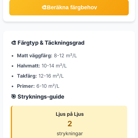
🎨
Beräkna färgbehov
🎨 Färgtyp & Täckningsgrad
Matt väggfärg:
8-12 m²/L
Halvmatt:
10-14 m²/L
Takfärg:
12-16 m²/L
Primer:
6-10 m²/L
🎯 Stryknings-guide
Ljus på Ljus
2
strykningar