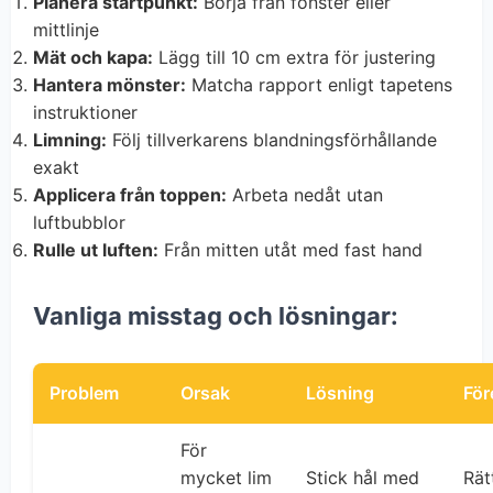
Planera startpunkt:
Börja från fönster eller
mittlinje
Mät och kapa:
Lägg till 10 cm extra för justering
Hantera mönster:
Matcha rapport enligt tapetens
instruktioner
Limning:
Följ tillverkarens blandningsförhållande
exakt
Applicera från toppen:
Arbeta nedåt utan
luftbubblor
Rulle ut luften:
Från mitten utåt med fast hand
Vanliga misstag och lösningar:
Problem
Orsak
Lösning
Fö
För
mycket lim
Stick hål med
Rät