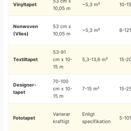
53 cm x
Vinyltapet
~5,3 m²
10-1
10,05 m
Nonwoven
53 cm x
~5,3 m²
8-12
(Vlies)
10,05 m
53-91
Textiltapet
cm x 10-
5,3-13,6 m²
15-2
15 m
70-100
Designer-
cm x 10-
7-15 m²
15-2
tapet
15 m
Varierar
Enligt
Fototapet
5-10
kraftigt
specifikation