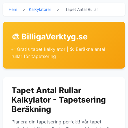
Hem
>
Kalkylatorer
>
Tapet Antal Rullar
🎨 BilligaVerktyg.se
✅ Gratis tapet kalkylator | 🛠 Beräkna antal
rullar för tapetsering
Tapet Antal Rullar
Kalkylator - Tapetsering
Beräkning
Planera din tapetsering perfekt! Vår tapet-