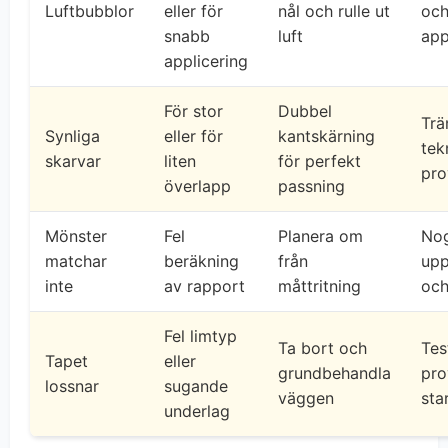
Luftbubblor
eller för
nål och rulle ut
och
snabb
luft
app
applicering
För stor
Dubbel
Trä
Synliga
eller för
kantskärning
tek
skarvar
liten
för perfekt
pro
överlapp
passning
Mönster
Fel
Planera om
No
matchar
beräkning
från
upp
inte
av rapport
måttritning
och
Fel limtyp
Ta bort och
Tes
Tapet
eller
grundbehandla
pro
lossnar
sugande
väggen
sta
underlag