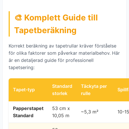
🎨 Komplett Guide till
Tapetberäkning
Korrekt beräkning av tapetrullar kräver förståelse
för olika faktorer som påverkar materialbehov. Här
är en detaljerad guide för professionell
tapetsering:
Standard
Täckyta per
Tapet-typ
Spill
storlek
rulle
Papperstapet
53 cm x
~5,3 m²
10-1
Standard
10,05 m