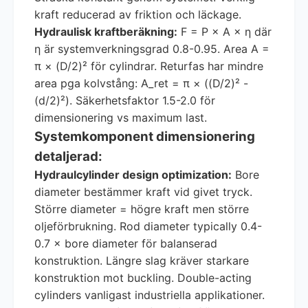
kraft reducerad av friktion och läckage.
Hydraulisk kraftberäkning:
F = P × A × η där
η är systemverkningsgrad 0.8-0.95. Area A =
π × (D/2)² för cylindrar. Returfas har mindre
area pga kolvstång: A_ret = π × ((D/2)² -
(d/2)²). Säkerhetsfaktor 1.5-2.0 för
dimensionering vs maximum last.
Systemkomponent dimensionering
detaljerad:
Hydraulcylinder design optimization:
Bore
diameter bestämmer kraft vid givet tryck.
Större diameter = högre kraft men större
oljeförbrukning. Rod diameter typically 0.4-
0.7 × bore diameter för balanserad
konstruktion. Längre slag kräver starkare
konstruktion mot buckling. Double-acting
cylinders vanligast industriella applikationer.