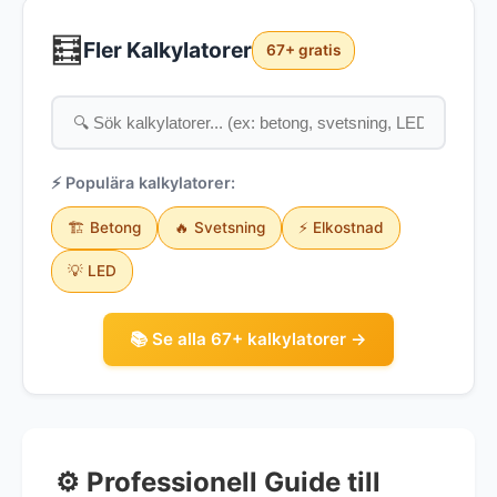
🧮
Fler Kalkylatorer
67+ gratis
⚡ Populära kalkylatorer:
🏗️ Betong
🔥 Svetsning
⚡ Elkostnad
💡 LED
📚 Se alla 67+ kalkylatorer →
⚙️ Professionell Guide till