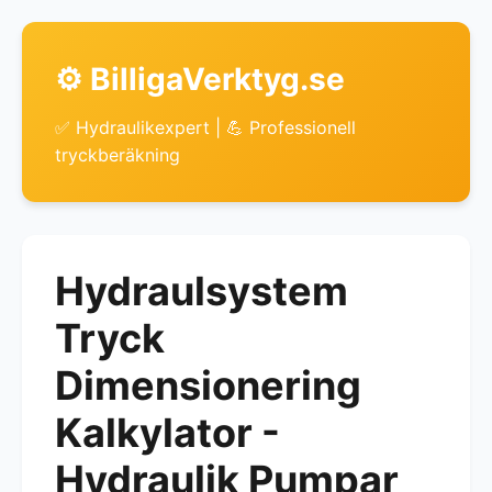
⚙️ BilligaVerktyg.se
✅ Hydraulikexpert | 💪 Professionell
tryckberäkning
Hydraulsystem
Tryck
Dimensionering
Kalkylator -
Hydraulik Pumpar