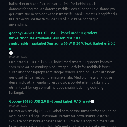
hållbarhet och komfort. Passar perfekt för laddning och
dataöverföring mellan datorer, mobiler och tillbehör. Textilflätad yta
ger extra styrka och gör kabeln trasselfri. Med 1 meters längd får du
bra räckvidd i de flesta miljöer. En pålitlig kabel för daglig
användning.
goobay 64658 USB C till USB C-kabel med 90 graders
vinkel/mobiltelefonkabel 480 Mbits/USB C
snabbladdningskabel Samsung 60 W & 20 V/textilkabel grå 0,5
m
2026-01-26 · Kablar
En slitstark USB-C till USB-C-kabel med smart 90-graders kontakt
som minskar belastningen på uttaget. Perfekt för mobiltelefoner,
surfplattor och laptops som stödjer snabb laddning. Textilflätningen
ger ökad hållbarhet och premiumkänsla. Med 0,5 meters längd är
den smidig att använda i bilen, vid skrivbordet eller i väskan. Ett
utmärkt val för dig som vill ha både snabb laddning och lång
livslängd.
Goobay 96190 USB 2.0 Hi-Speed kabel, 0,15 m vit
2026-01-26 · Kablar
En kort och smidig USB 2.0-kabel som passar utmärkt för anslutning
av tillbehör i trånga utrymmen. Perfekt för powerbanks, datorer,
skrivare och mindre enheter. Med 0,15 meters längd minimerar du
kabeltrassel på skrivbordet. Hi-Speed stöd ger stabil dataöverföring