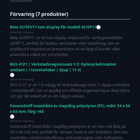
försändelser.
Förvaring (7 produkter)
Beta 42/SPV11 tom display för modell 42/SP11
2026-01-26 · Förvaring
Beta 42/SPV11 är en tom display anpassad för verktygsmodellen
42/SP11, perfekt för butiker, verkstäder eller utställning. Ger en
prydlig och organiserad presentation av verktyg så kunder eller
användare enkelt ser sortimentet.
BGS 4121 | Verkstadsvagnsinsats 1/3: Hylsnyckelinsatser
sexkant | i tumstorlekar | djup | 11 st.
2026-01-26 · Förvaring
BGS 4121 är en 1/3-inlägg till verkstadsvagn med 11 djupa tumhylsor
i sexkantprofil. Ger en prydlig och effektiv organisering av dina hylsor
och gör det enkelt att se om någon saknas.
hünersdorff insatslåda av slagtålig polystyren (PS), mått: 54 x 54
x 63 mm, färg: röd
2026-01-26 · Förvaring
Hünersdorff insatslåda i slagtålig polystyren är en liten röd låda på
54 x 54 x 63 mm, perfekt för skruvar, muttrar och smådelar. Den kan
användas i sortimentskoffertar, verkstadsvagnar eller hyllsystem.