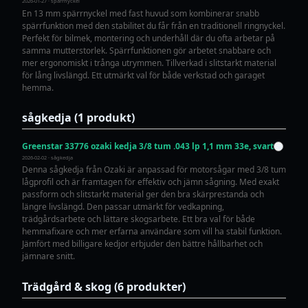
2026-01-27 · spärrnyckel
En 13 mm spärrnyckel med fast huvud som kombinerar snabb
spärrfunktion med den stabilitet du får från en traditionell ringnyckel.
Perfekt för bilmek, montering och underhåll där du ofta arbetar på
samma mutterstorlek. Spärrfunktionen gör arbetet snabbare och
mer ergonomiskt i trånga utrymmen. Tillverkad i slitstarkt material
för lång livslängd. Ett utmärkt val för både verkstad och garaget
hemma.
sågkedja (1 produkt)
Greenstar 33776 ozaki kedja 3/8 tum .043 lp 1,1 mm 33e, svart
2026-02-02 · sågkedja
Denna sågkedja från Ozaki är anpassad för motorsågar med 3/8 tum
lågprofil och är framtagen för effektiv och jämn sågning. Med exakt
passform och slitstarkt material ger den bra skärprestanda och
längre livslängd. Den passar utmärkt för vedkapning,
trädgårdsarbete och lättare skogsarbete. Ett bra val för både
hemmafixare och mer erfarna användare som vill ha stabil funktion.
Jämfört med billigare kedjor erbjuder den bättre hållbarhet och
jämnare snitt.
Trädgård & skog (6 produkter)