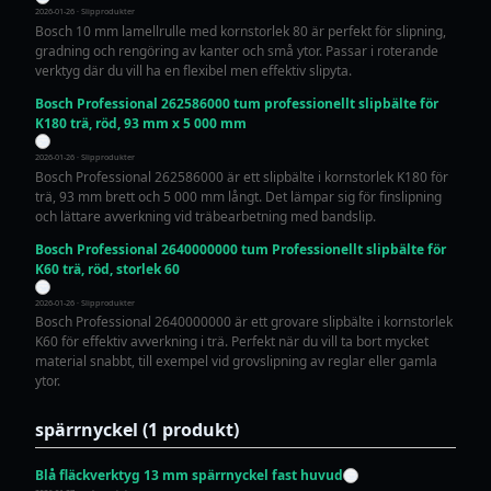
2026-01-26 · Slipprodukter
Bosch 10 mm lamellrulle med kornstorlek 80 är perfekt för slipning,
gradning och rengöring av kanter och små ytor. Passar i roterande
verktyg där du vill ha en flexibel men effektiv slipyta.
Bosch Professional 262586000 tum professionellt slipbälte för
K180 trä, röd, 93 mm x 5 000 mm
2026-01-26 · Slipprodukter
Bosch Professional 262586000 är ett slipbälte i kornstorlek K180 för
trä, 93 mm brett och 5 000 mm långt. Det lämpar sig för finslipning
och lättare avverkning vid träbearbetning med bandslip.
Bosch Professional 2640000000 tum Professionellt slipbälte för
K60 trä, röd, storlek 60
2026-01-26 · Slipprodukter
Bosch Professional 2640000000 är ett grovare slipbälte i kornstorlek
K60 för effektiv avverkning i trä. Perfekt när du vill ta bort mycket
material snabbt, till exempel vid grovslipning av reglar eller gamla
ytor.
spärrnyckel (1 produkt)
Blå fläckverktyg 13 mm spärrnyckel fast huvud