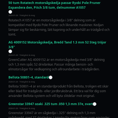
50 tum Rotatech motorsågskedja passar Ryobi Pole Pruner
Expandera den, Pitch 3/8 tum, delnummer A1057
2026-01-26 · Trädgård & skog
Rotatech A1057 är en motorsågskedja i 3/8" delning som är
kompatibel med Ryobi Pole Pruner och liknande maskiner. Kedjan
lämpar sig för beskärning, lätt kapning och underhåll av trädgård och
tomt.
AG 4009152 Motorsågskedja, Bredd Tand 1.3 mm 52 Steg tröjor
3/8"
2026-01-26 · Trädgård & skog
GreenCutter AG 4009152 är en motorsågskedja med 3/8" delning
och 1,3 mm spår, 52 drivlänkar. Passar många bensin- och
elmotorsågar för vedkapning och allroundarbete i trädgården.
Bellota 50801–4, standard
2026-01-26 · Trädgård & skog
Bellota 50801–4 är en standardprodukt från Bellota, troligen ett skär
eller blad för trädgårds- eller jordbruksbruk. Ett bra val för dig som
använder Bellota-system och vill byta slitdelar mot original.
Greenstar 33947 ozaki .325 tum .050 1,3 mm 37e, svart
2026-01-26 · Trädgård & skog
Greenstar 33947 är en sågkedja i .325" delning och 1,3 mm
spårbredd, med 37 drivlänkar. Lämplig för motorsågar som använder