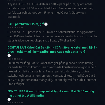
Anysea USB-C till USB-C-kablar är ett 2-pack på 1 m, nylonflätade
och klarar upp till 60 W snabbladdning. Passar moderna telefoner,
surfplattor och laptops som iPhone (med C-port), Galaxy och
MacBook.
CAT6 patchkabel 15 m, grå
2026-01-26 · Kablar
Blendend CAT6 patchkabel 15 m är en nätverkskabel för gigabitnät
med RJ45-kontakter. Idealisk när routern står en bit bort och du vill ha
stabil trådbunden uppkoppling till dator, TV eller NAS.
DIGITUS LAN Kabel Cat 5e - 20m - CCA-nätverkskabel med RJ45 -
U/UTP oskärmad - kompatibel med Cat-6 och Cat-5 - Grå
2026-01-26 · Kablar
En 20 meter lång Cat 5e-kabel som ger pålitlig nätverksanslutning
för både hem och kontor. Den oskärmade konstruktionen gör kabeln
flexibel och lätt att installera. Passar perfekt för datorer, routrar,
switchar och smarta hem-enheter. Kompatibiliteten med både Cat 5
och Cat 6 gör den extra mångsidig. Ett smidigt val för stabilt internet
utan krångel.
EDNET USB 2.0 anslutningskabel typ A – mini B st/St 10 m hög
hastighet typ A tillämplig
2026-01-26 · Kablar