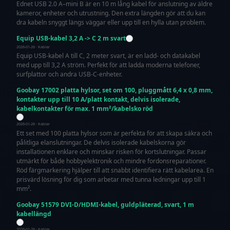
Ednet USB 2.0 A–mini B är en 10 m lång kabel för anslutning av äldre
kameror, enheter och utrustning. Den extra längden gör att du kan
dra kabeln snyggt längs väggar eller upp till en hylla utan problem.
Equip USB-kabel 3,2 A -> C 2 m svart
2026-01-26 · Kablar
Equip USB-kabel A till C, 2 meter svart, är en ladd- och datakabel
med upp till 3,2 A ström. Perfekt för att ladda moderna telefoner,
surfplattor och andra USB-C-enheter.
Goobay 17002 platta hylsor, set om 100, pluggmått 6,4 x 0,8 mm,
kontakter upp till 10 A/platt kontakt, delvis isolerade,
kabelkontakter för max. 1 mm²/kabelsko röd
2026-01-26 · Kablar
Ett set med 100 platta hylsor som är perfekta för att skapa säkra och
pålitliga elanslutningar. De delvis isolerade kabelskorna gör
installationen enklare och minskar risken för kortslutningar. Passar
utmärkt för både hobbyelektronik och mindre fordonsreparationer.
Röd färgmarkering hjälper till att snabbt identifiera rätt kabelarea. En
prisvärd lösning för dig som arbetar med tunna ledningar upp till 1
mm².
Goobay 51579 DVI-D/HDMI-kabel, guldpläterad, svart, 1 m
kabellängd
2026-01-26 · Kablar