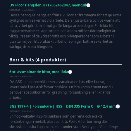
UV Floor Hängslen, 8717662462047, neongul
2026-02-02 · arbetskläder
Dessa neongula hängslen från UV Floor är framtagna för att ge extra
synlighet och säkerhet vid arbete. De är justerbara och bekväma att
bära, vilket gör dem lämpliga för långa arbetsdagar. Perfekta för
byggarbetsplatser, lagerarbete och andra miljöer där synlighet är
viktig. Passar både yrkesproffs och privatpersoner som arbetar i
utsatta miljöer. Ett praktiskt tillbehör som ger bättre säkerhet än
vanliga, diskreta hängslen.
Borr & bits (4 produkter)
6 st. avsmalnande bitar, med låda
2026-01-26 · Borr & bits
DAJASD-setet innehåller sex avsmalnande bits eller borrar,
levererade i praktisk förvaringslåda. Ett bra komplement när du
behöver specialborrar för gradning, försänkning eller liknande
arbete.
BGS 1997-4 | Försänkare | HSS | DIN 335 Form C | Ø 12,4 mm
2026-01-26 · Borr & bits
En högkvalitativ HSS-försänkare som ger rena och exakta
försänkningar i metall, plast och trä. Perfekt för borrning där
skruvskallen ska ligga plant eller under ytan. Verktyget håller länge