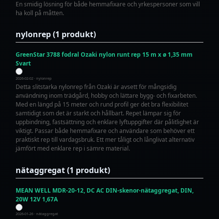
En smidig lösning för både hemmafixare och yrkespersoner som vill
ha koll på måtten.
nylonrep (1 produkt)
GreenStar 3788 fodral Ozaki nylon runt rep 15 m x ø 1,35 mm
Svart
2026-02-02 · nylonrep
Detta slitstarka nylonrep från Ozaki är avsett för mångsidig
användning inom trädgård, hobby och lättare bygg- och fixarbeten.
Med en längd på 15 meter och rund profil ger det bra flexibilitet
samtidigt som det är starkt och hållbart. Repet lämpar sig för
uppbindning, fastsättning och enklare lyftuppgifter där pålitlighet är
viktigt. Passar både hemmafixare och användare som behöver ett
praktiskt rep till vardagsbruk. Ett mer tåligt och långlivat alternativ
jämfört med enklare rep i sämre material.
nätaggregat (1 produkt)
MEAN WELL MDR-20-12, DC AC DIN-skenor-nätaggregat, DIN,
20W 12V 1,67A
2026-01-26 · nätaggregat