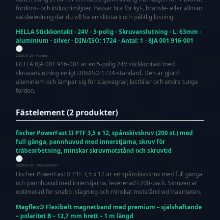
fordons- och industrimiljöer. Passar bra för kyl-, bränsle- eller allmän
vätskeledning där du vill ha en slitstark och pålitlig lösning.
HELLA Stickkontakt - 24V - 5-polig - Skruvanslutning - L: 63mm -
aluminium - silver - DIN/ISO: 1724 - Antal: 1 - 8JA 001 916-001
2026-01-26 · Fordon
HELLA 8JA 001 916-001 är en 5-polig 24V stickkontakt med
skruvanslutning enligt DIN/ISO 1724-standard. Den är gjord i
aluminium och lämpar sig för släpvagnar, lastbilar och andra tunga
fordon.
Fästelement (2 produkter)
fischer PowerFast II PTF 3,5 x 12, spånskivskruv (200 st.) med
full gänga, pannhuvud med innerstjärna, skruv för
träbearbetning, minskar skruvmotstånd och skruvtid
2026-01-26 · Fästelement
Fischer PowerFast II PTF 3,5 x 12 är en spånskivskruv med full gänga
och pannhuvud med innerstjärna, levererad i 200-pack. Skruven är
optimerad för snabb islagning och minskat motstånd vid träarbeten.
Magflex® Flexibelt magnetband med premium – självhäftande
– polaritet B – 12,7 mm brett – 1 m längd