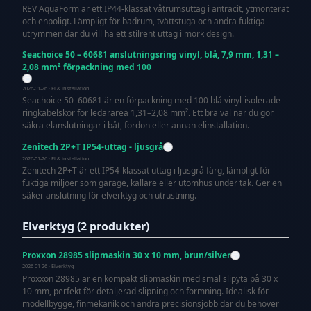
REV AquaForm är ett IP44-klassat våtrumsuttag i antracit, ytmonterat
och enpoligt. Lämpligt för badrum, tvättstuga och andra fuktiga
utrymmen där du vill ha ett stilrent uttag i mörk design.
Seachoice 50 – 60681 anslutningsring vinyl, blå, 7,9 mm, 1,31 –
2,08 mm² förpackning med 100
2026-01-26 · El & installation
Seachoice 50–60681 är en förpackning med 100 blå vinyl-isolerade
ringkabelskor för ledararea 1,31–2,08 mm². Ett bra val när du gör
säkra elanslutningar i båt, fordon eller annan elinstallation.
Zenitech 2P+T IP54-uttag - ljusgrå
2026-01-26 · El & installation
Zenitech 2P+T är ett IP54-klassat uttag i ljusgrå färg, lämpligt för
fuktiga miljöer som garage, källare eller utomhus under tak. Ger en
säker anslutning för elverktyg och utrustning.
Elverktyg (2 produkter)
Proxxon 28985 slipmaskin 30 x 10 mm, brun/silver
2026-01-26 · Elverktyg
Proxxon 28985 är en kompakt slipmaskin med smal slipyta på 30 x
10 mm, perfekt för detaljerad slipning och formning. Idealisk för
modellbygge, finmekanik och andra precisionsjobb där du behöver