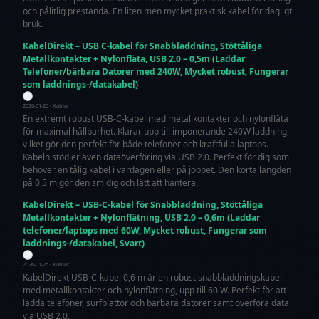
och pålitlig prestanda. En liten men mycket praktisk kabel för dagligt
bruk.
KabelDirekt – USB C-kabel för Snabbladdning, Stöttåliga
Metallkontakter + Nylonfläta, USB 2.0 – 0,5m (Laddar
Telefoner/bärbara Datorer med 240W, Mycket robust, Fungerar
som laddnings-/datakabel)
2026-01-26 · Kablar
En extremt robust USB-C-kabel med metallkontakter och nylonfläta
för maximal hållbarhet. Klarar upp till imponerande 240W laddning,
vilket gör den perfekt för både telefoner och kraftfulla laptops.
Kabeln stödjer även dataöverföring via USB 2.0. Perfekt för dig som
behöver en tålig kabel i vardagen eller på jobbet. Den korta längden
på 0,5 m gör den smidig och lätt att hantera.
KabelDirekt – USB-C-kabel för Snabbladdning, Stöttåliga
Metallkontakter + Nylonflätning, USB 2.0 – 0,6m (Laddar
telefoner/laptops med 60W, Mycket robust, Fungerar som
laddnings-/datakabel, Svart)
2026-01-26 · Kablar
KabelDirekt USB-C-kabel 0,6 m är en robust snabbladdningskabel
med metallkontakter och nylonflätning, upp till 60 W. Perfekt för att
ladda telefoner, surfplattor och bärbara datorer samt överföra data
via USB 2.0.