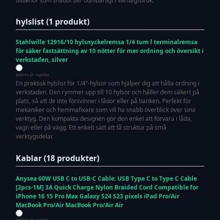
tillbehör som snabbt blir oumbärligt i vardagsbruk.
hylslist (1 produkt)
Stahlwille 12916/10 hylsnyckelremsa 1/4 tum l terminalremsa
för säker fastsättning av 10 nötter för mer ordning och översikt i
verkstaden, silver
2026-01-27 · hylslist
En praktisk hylslist för 1/4"-hylsor som hjälper dig att hålla ordning i
verkstaden. Den rymmer upp till 10 hylsor och håller dem säkert på
plats, så att de inte försvinner i lådor eller på bänken. Perfekt för
mekaniker och hemmafixare som vill ha snabb överblick över sina
verktyg. Den kompakta designen gör den enkel att förvara i låda,
vagn eller på vägg. Ett enkelt sätt att få struktur på små
verktygsdelar.
Kablar (18 produkter)
Anysea 60W USB C to USB-C Cable: USB Type C to Type C Cable
[2pcs-1M] 3A Quick Charge Nylon Braided Cord Compatible for
iPhone 16 15 Pro Max Galaxy S24 S23 pixels iPad Pro/Air
MacBook Pro/Air MacBook Pro/Air Air
2026-01-26 · Kablar