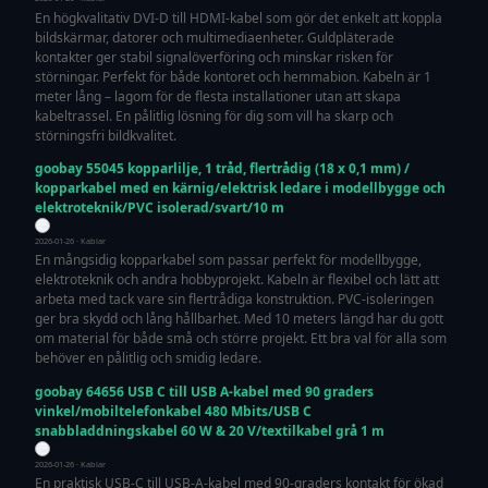
En högkvalitativ DVI-D till HDMI-kabel som gör det enkelt att koppla
bildskärmar, datorer och multimediaenheter. Guldpläterade
kontakter ger stabil signalöverföring och minskar risken för
störningar. Perfekt för både kontoret och hemmabion. Kabeln är 1
meter lång – lagom för de flesta installationer utan att skapa
kabeltrassel. En pålitlig lösning för dig som vill ha skarp och
störningsfri bildkvalitet.
goobay 55045 kopparlilje, 1 tråd, flertrådig (18 x 0,1 mm) /
kopparkabel med en kärnig/elektrisk ledare i modellbygge och
elektroteknik/PVC isolerad/svart/10 m
2026-01-26 · Kablar
En mångsidig kopparkabel som passar perfekt för modellbygge,
elektroteknik och andra hobbyprojekt. Kabeln är flexibel och lätt att
arbeta med tack vare sin flertrådiga konstruktion. PVC-isoleringen
ger bra skydd och lång hållbarhet. Med 10 meters längd har du gott
om material för både små och större projekt. Ett bra val för alla som
behöver en pålitlig och smidig ledare.
goobay 64656 USB C till USB A-kabel med 90 graders
vinkel/mobiltelefonkabel 480 Mbits/USB C
snabbladdningskabel 60 W & 20 V/textilkabel grå 1 m
2026-01-26 · Kablar
En praktisk USB-C till USB-A-kabel med 90-graders kontakt för ökad