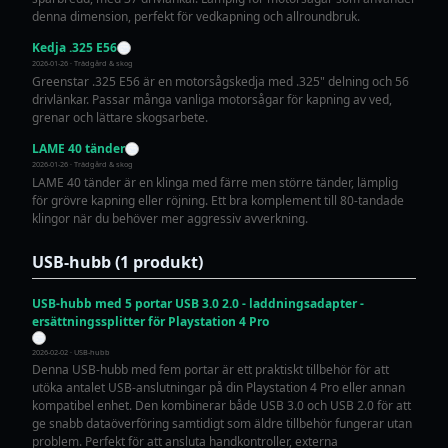
denna dimension, perfekt för vedkapning och allroundbruk.
Kedja .325 E56
2026-01-26 · Trädgård & skog
Greenstar .325 E56 är en motorsågskedja med .325" delning och 56
drivlänkar. Passar många vanliga motorsågar för kapning av ved,
grenar och lättare skogsarbete.
LAME 40 tänder
2026-01-26 · Trädgård & skog
LAME 40 tänder är en klinga med färre men större tänder, lämplig
för grövre kapning eller röjning. Ett bra komplement till 80-tandade
klingor när du behöver mer aggressiv avverkning.
USB-hubb (1 produkt)
USB-hubb med 5 portar USB 3.0 2.0 - laddningsadapter -
ersättningssplitter för Playstation 4 Pro
2026-02-02 · USB-hubb
Denna USB-hubb med fem portar är ett praktiskt tillbehör för att
utöka antalet USB-anslutningar på din Playstation 4 Pro eller annan
kompatibel enhet. Den kombinerar både USB 3.0 och USB 2.0 för att
ge snabb dataöverföring samtidigt som äldre tillbehör fungerar utan
problem. Perfekt för att ansluta handkontroller, externa