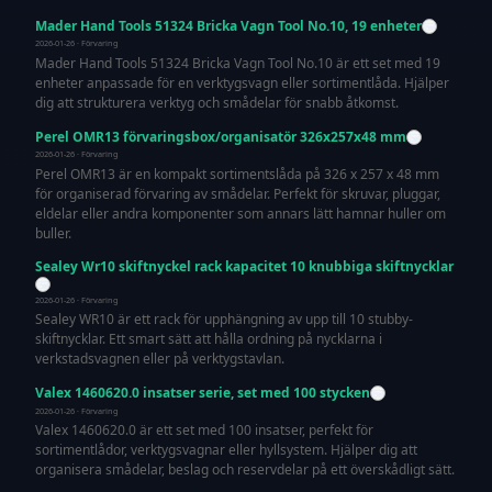
Mader Hand Tools 51324 Bricka Vagn Tool No.10, 19 enheter
2026-01-26 · Förvaring
Mader Hand Tools 51324 Bricka Vagn Tool No.10 är ett set med 19
enheter anpassade för en verktygsvagn eller sortimentlåda. Hjälper
dig att strukturera verktyg och smådelar för snabb åtkomst.
Perel OMR13 förvaringsbox/organisatör 326x257x48 mm
2026-01-26 · Förvaring
Perel OMR13 är en kompakt sortimentslåda på 326 x 257 x 48 mm
för organiserad förvaring av smådelar. Perfekt för skruvar, pluggar,
eldelar eller andra komponenter som annars lätt hamnar huller om
buller.
Sealey Wr10 skiftnyckel rack kapacitet 10 knubbiga skiftnycklar
2026-01-26 · Förvaring
Sealey WR10 är ett rack för upphängning av upp till 10 stubby-
skiftnycklar. Ett smart sätt att hålla ordning på nycklarna i
verkstadsvagnen eller på verktygstavlan.
Valex 1460620.0 insatser serie, set med 100 stycken
2026-01-26 · Förvaring
Valex 1460620.0 är ett set med 100 insatser, perfekt för
sortimentlådor, verktygsvagnar eller hyllsystem. Hjälper dig att
organisera smådelar, beslag och reservdelar på ett överskådligt sätt.