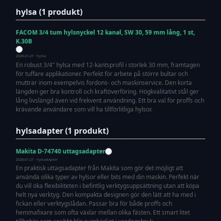
hylsa (1 produkt)
FACOM 3/4 tum hylsnyckel 12 kanal, SW 30, 59 mm lång, 1 st,
K.30B
2026-01-27 · hylsa
En robust 3/4" hylsa med 12-kantsprofil i storlek 30 mm, framtagen
för tuffare applikationer. Perfekt för arbete på större bultar och
muttrar inom exempelvis fordons- och maskinservice. Den korta
längden ger bra kontroll och kraftöverföring. Högkvalitativt stål ger
lång livslängd även vid frekvent användning. Ett bra val för proffs och
krävande användare som vill ha tillförlitliga hylsor.
hylsadapter (1 produkt)
Makita D-74740 uttagsadapter
2026-01-27 · hylsadapter
En praktisk uttagsadapter från Makita som gör det möjligt att
använda olika typer av hylsor eller bits med din maskin. Perfekt när
du vill öka flexibiliteten i befintlig verktygsuppsättning utan att köpa
helt nya verktyg. Den kompakta designen gör den lätt att ha med i
fickan eller verktygslådan. Passar bra för både proffs och
hemmafixare som ofta växlar mellan olika fästen. Ett smart litet