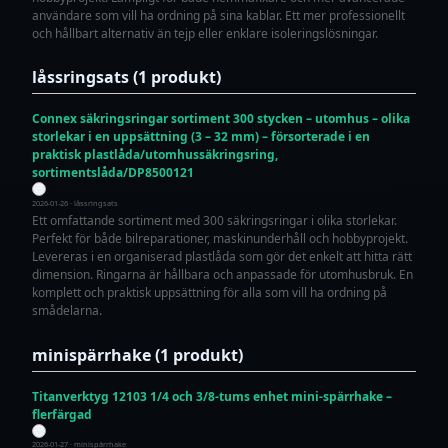
användare som vill ha ordning på sina kablar. Ett mer professionellt
och hållbart alternativ än tejp eller enklare isoleringslösningar.
låssringsats (1 produkt)
Connex säkringsringar sortiment 300 stycken – utomhus – olika
storlekar i en uppsättning (3 – 32 mm) – försorterade i en
praktisk plastlåda/utomhussäkringsring,
sortimentslåda/DP8500121
2026-01-26 · låssringsats
Ett omfattande sortiment med 300 säkringsringar i olika storlekar.
Perfekt för både bilreparationer, maskinunderhåll och hobbyprojekt.
Levereras i en organiserad plastlåda som gör det enkelt att hitta rätt
dimension. Ringarna är hållbara och anpassade för utomhusbruk. En
komplett och praktisk uppsättning för alla som vill ha ordning på
smådelarna.
minispärrhake (1 produkt)
Titanverktyg 12103 1/4 och 3/8-tums enhet mini-spärrhake –
flerfärgad
2026-01-27 · minispärrhake