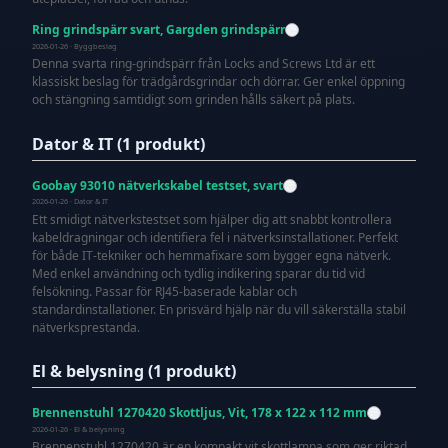
Ring grindspärr svart, Gargden grindspärr
2026-01-26 · Byggbeslag
Denna svarta ring-grindspärr från Locks and Screws Ltd är ett
klassiskt beslag för trädgårdsgrindar och dörrar. Ger enkel öppning
och stängning samtidigt som grinden hålls säkert på plats.
Dator & IT (1 produkt)
Goobay 93010 nätverkskabel testset, svart
2026-01-26 · Dator & IT
Ett smidigt nätverkstestset som hjälper dig att snabbt kontrollera
kabeldragningar och identifiera fel i nätverksinstallationer. Perfekt
för både IT-tekniker och hemmafixare som bygger egna nätverk.
Med enkel användning och tydlig indikering sparar du tid vid
felsökning. Passar för RJ45-baserade kablar och
standardinstallationer. En prisvärd hjälp när du vill säkerställa stabil
nätverksprestanda.
El & belysning (1 produkt)
Brennenstuhl 1270420 Skottljus, Vit, 178 x 122 x 112 mm
2026-01-26 · El & belysning
Brennenstuhl 1270420 är en kompakt vit skottlampa som ger riktad