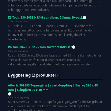
tack vare slitstarkt material och DIN-standard. Ett oumbärligt
tillbehör i både verkstad och hobbyrum. Lämpar sig för både proffs
och noggranna hemmafixare.
KS Tools 330.1053 HSS-G spiralborr, 5,3mm, 10-pack
2026-01-26 · Borr & bits
KS Tools 330.1053 är ett 10-pack 5,3 mm HSS-G spiralborr för
borrning i metall och andra hårda material. Ett bra val när du
behöver flera borr i samma dimension till seriejobb eller
lagerhållning.
Rolson 30629 33 st 25 mm säkerhetsbits set
2026-01-26 · Borr & bits
Rolson 30629 är ett 33-delars bitssats med 25 mm säkerhetsbits för
specialskruvar. Perfekt när du hanterar elektronik, lås,
säkerhetsbeslag eller produkter med ovanliga skruvhuvuden.
Byggbeslag (2 produkter)
Alberts 309893 T-gångjärn | svart doppfärg | Beslag 596 x 48
mm | Gångjärn 90 x 40 mm
2026-01-26 · Byggbeslag
Alberts 309893 är ett svart doppfärgat T-gångjärn för dörrar, grindar
eller luckor. Den robusta konstruktionen gör det lämpligt för
uteplatser, förråd och uthus.