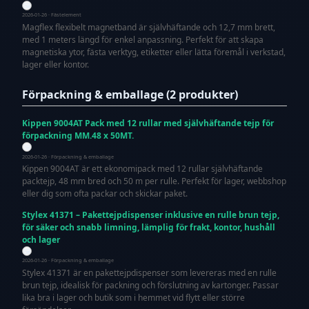
2026-01-26 · Fästelement
Magflex flexibelt magnetband är självhäftande och 12,7 mm brett,
med 1 meters längd för enkel anpassning. Perfekt för att skapa
magnetiska ytor, fästa verktyg, etiketter eller lätta föremål i verkstad,
lager eller kontor.
Förpackning & emballage (2 produkter)
Kippen 9004AT Pack med 12 rullar med självhäftande tejp för
förpackning MM.48 x 50MT.
2026-01-26 · Förpackning & emballage
Kippen 9004AT är ett ekonomipack med 12 rullar självhäftande
packtejp, 48 mm bred och 50 m per rulle. Perfekt för lager, webbshop
eller dig som ofta packar och skickar paket.
Stylex 41371 – Pakettejpdispenser inklusive en rulle brun tejp,
för säker och snabb limning, lämplig för frakt, kontor, hushåll
och lager
2026-01-26 · Förpackning & emballage
Stylex 41371 är en pakettejpdispenser som levereras med en rulle
brun tejp, idealisk för packning och förslutning av kartonger. Passar
lika bra i lager och butik som i hemmet vid flytt eller större