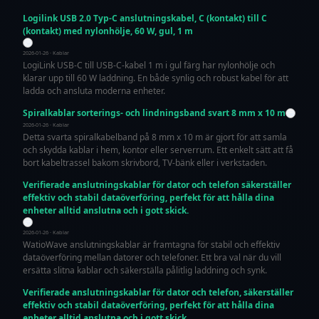
Logilink USB 2.0 Typ-C anslutningskabel, C (kontakt) till C
(kontakt) med nylonhölje, 60 W, gul, 1 m
2026-01-26 · Kablar
LogiLink USB-C till USB-C-kabel 1 m i gul färg har nylonhölje och
klarar upp till 60 W laddning. En både synlig och robust kabel för att
ladda och ansluta moderna enheter.
Spiralkablar sorterings- och lindningsband svart 8 mm x 10 m
2026-01-26 · Kablar
Detta svarta spiralkabelband på 8 mm x 10 m är gjort för att samla
och skydda kablar i hem, kontor eller serverrum. Ett enkelt sätt att få
bort kabeltrassel bakom skrivbord, TV-bänk eller i verkstaden.
Verifierade anslutningskablar för dator och telefon säkerställer
effektiv och stabil dataöverföring, perfekt för att hålla dina
enheter alltid anslutna och i gott skick.
2026-01-26 · Kablar
WatioWave anslutningskablar är framtagna för stabil och effektiv
dataöverföring mellan datorer och telefoner. Ett bra val när du vill
ersätta slitna kablar och säkerställa pålitlig laddning och synk.
Verifierade anslutningskablar för dator och telefon, säkerställer
effektiv och stabil dataöverföring, perfekt för att hålla dina
enheter alltid anslutna och i gott skick.