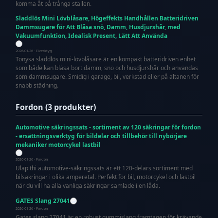
komma åt på trånga ställen.
Sladdlös Mini Lövblåsare, Högeffekts Handhållen Batteridriven
Dammsugare för Att Blåsa snö, Damm, Husdjurshår, med
Vakuumfunktion, Idealisk Present, Lätt Att Använda
2026-01-26 · Elverktyg
Tonysa sladdlös mini-lövblåsare är en kompakt batteridriven enhet
som både kan blåsa bort damm, snö och husdjurshår och användas
som dammsugare. Smidig i garage, bil, verkstad eller på altanen för
snabb städning.
Fordon (3 produkter)
Automotive säkringssats - sortiment av 120 säkringar för fordon
- ersättningsverktyg för bildelar och tillbehör till nybörjare
mekaniker motorcykel lastbil
2026-01-26 · Fordon
Ulapithi automotive-säkringssats är ett 120-delars sortiment med
bilsäkringar i olika amperetal. Perfekt för bil, motorcykel och lastbil
när du vill ha alla vanliga säkringar samlade i en låda.
GATES Slang 27041
2026-01-26 · Fordon
Gates slang 27041 är en robust gummislang framtagen för krävande