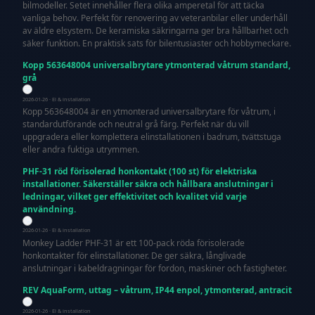
bilmodeller. Setet innehåller flera olika amperetal för att täcka
vanliga behov. Perfekt för renovering av veteranbilar eller underhåll
av äldre elsystem. De keramiska säkringarna ger bra hållbarhet och
säker funktion. En praktisk sats för bilentusiaster och hobbymeckare.
Kopp 563648004 universalbrytare ytmonterad våtrum standard,
grå
2026-01-26 · El & installation
Kopp 563648004 är en ytmonterad universalbrytare för våtrum, i
standardutförande och neutral grå färg. Perfekt när du vill
uppgradera eller komplettera elinstallationen i badrum, tvättstuga
eller andra fuktiga utrymmen.
PHF-31 röd förisolerad honkontakt (100 st) för elektriska
installationer. Säkerställer säkra och hållbara anslutningar i
ledningar, vilket ger effektivitet och kvalitet vid varje
användning.
2026-01-26 · El & installation
Monkey Ladder PHF-31 är ett 100-pack röda förisolerade
honkontakter för elinstallationer. De ger säkra, långlivade
anslutningar i kabeldragningar för fordon, maskiner och fastigheter.
REV AquaForm, uttag – våtrum, IP44 enpol, ytmonterad, antracit
2026-01-26 · El & installation