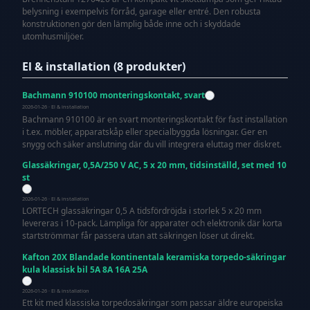
belysning i exempelvis förråd, garage eller entré. Den robusta
konstruktionen gör den lämplig både inne och i skyddade
utomhusmiljöer.
El & installation (8 produkter)
Bachmann 910100 monteringskontakt, svart
2026-01-26 · El & installation
Bachmann 910100 är en svart monteringskontakt för fast installation
i t.ex. möbler, apparatskåp eller specialbyggda lösningar. Ger en
snygg och säker anslutning där du vill integrera eluttag mer diskret.
Glassäkringar, 0,5A/250 V AC, 5 x 20 mm, tidsinställd, set med 10
st
2026-01-26 · El & installation
LORTECH glassäkringar 0,5 A tidsfördröjda i storlek 5 x 20 mm
levereras i 10-pack. Lämpliga för apparater och elektronik där korta
startströmmar får passera utan att säkringen löser ut direkt.
Kafton 20X Blandade kontinentala keramiska torpedo-säkringar
kula klassisk bil 5A 8A 16A 25A
2026-01-26 · El & installation
Ett kit med klassiska torpedosäkringar som passar äldre europeiska