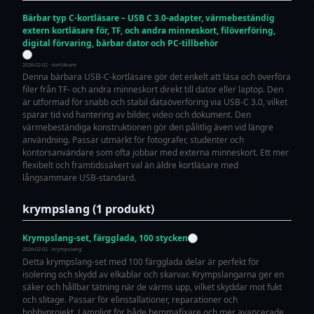
Bärbar typ C-kortläsare – USB C 3.0-adapter, värmebeständig
extern kortläsare för, TF, och andra minneskort, filöverföring,
digital förvaring, bärbar dator och PC-tillbehör
2026-02-02 · kortläsare
Denna bärbara USB-C-kortläsare gör det enkelt att läsa och överföra
filer från TF- och andra minneskort direkt till dator eller laptop. Den
är utformad för snabb och stabil dataöverföring via USB-C 3.0, vilket
sparar tid vid hantering av bilder, video och dokument. Den
värmebeständiga konstruktionen gör den pålitlig även vid längre
användning. Passar utmärkt för fotografer, studenter och
kontorsanvändare som ofta jobbar med externa minneskort. Ett mer
flexibelt och framtidssäkert val än äldre kortläsare med
långsammare USB-standard.
krympslang (1 produkt)
Krympslang-set, färgglada, 100 stycken
2026-02-02 · krympslang
Detta krympslang-set med 100 färgglada delar är perfekt för
isolering och skydd av elkablar och skarvar. Krympslangarna ger en
säker och hållbar tätning när de värms upp, vilket skyddar mot fukt
och slitage. Passar för elinstallationer, reparationer och
hobbyprojekt. Lämpligt för både hemmafixare och mer avancerade