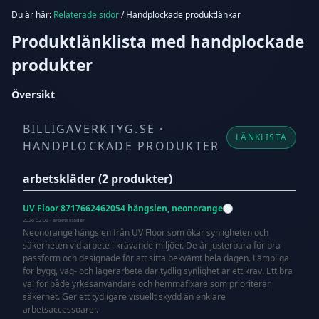
Du är här:
Relaterade sidor
/ Handplockade produktlänkar
Produktlänklista med handplockade
produkter
Översikt
BILLIGAVERKTYG.SE ·
LÄNKLISTA
HANDPLOCKADE PRODUKTER
arbetskläder (2 produkter)
UV Floor 8717662462054 hängslen, neonorange
2026-02-02 · arbetskläder
Neonorange hängslen från UV Floor som ökar synligheten och
säkerheten vid arbete i krävande miljöer. De är justerbara för bra
passform och designade för att sitta bekvämt hela dagen. Lämpliga
för bygg, väg- och lagerarbete där tydlig synlighet är ett krav. Ett bra
val för både yrkesanvändare och hemmafixare som prioriterar
säkerhet. Ger ett tydligare visuellt skydd än enklare
arbetsaccessoarer.