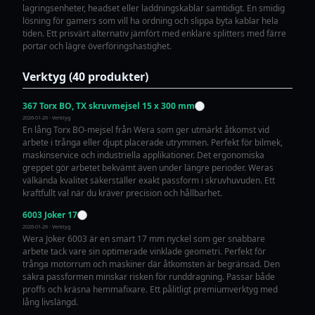
lagringsenheter, headset eller laddningskablar samtidigt. En smidig
lösning för gamers som vill ha ordning och slippa byta kablar hela
tiden. Ett prisvärt alternativ jämfört med enklare splitters med färre
portar och lägre överföringshastighet.
Verktyg (40 produkter)
367 Torx BO, TX skruvmejsel 15 x 300 mm
2026-01-26 · Verktyg
En lång Torx BO-mejsel från Wera som ger utmärkt åtkomst vid
arbete i trånga eller djupt placerade utrymmen. Perfekt för bilmek,
maskinservice och industriella applikationer. Det ergonomiska
greppet gör arbetet bekvämt även under längre perioder. Weras
välkända kvalitet säkerställer exakt passform i skruvhuvuden. Ett
kraftfullt val när du kräver precision och hållbarhet.
6003 Joker 17
2026-01-26 · Verktyg
Wera Joker 6003 är en smart 17 mm nyckel som ger snabbare
arbete tack vare sin optimerade vinklade geometri. Perfekt för
trånga motorrum och maskiner där åtkomsten är begränsad. Den
säkra passformen minskar risken för runddragning. Passar både
proffs och kräsna hemmafixare. Ett pålitligt premiumverktyg med
lång livslängd.