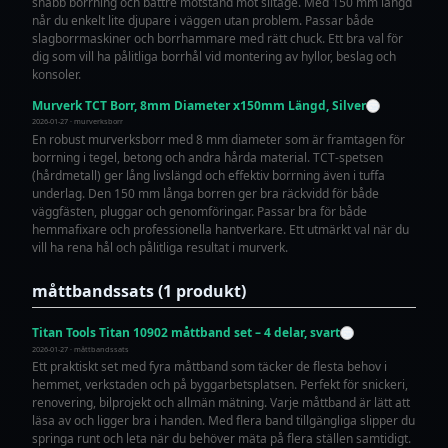
snabb borrning och bättre motstånd mot slitage. Med 150 mm längd
når du enkelt lite djupare i väggen utan problem. Passar både
slagborrmaskiner och borrhammare med rätt chuck. Ett bra val för
dig som vill ha pålitliga borrhål vid montering av hyllor, beslag och
konsoler.
Murverk TCT Borr, 8mm Diameter x150mm Längd, Silver
2026-01-27 · murverksborr
En robust murverksborr med 8 mm diameter som är framtagen för
borrning i tegel, betong och andra hårda material. TCT-spetsen
(hårdmetall) ger lång livslängd och effektiv borrning även i tuffa
underlag. Den 150 mm långa borren ger bra räckvidd för både
väggfästen, pluggar och genomföringar. Passar bra för både
hemmafixare och professionella hantverkare. Ett utmärkt val när du
vill ha rena hål och pålitliga resultat i murverk.
måttbandssats (1 produkt)
Titan Tools Titan 10902 måttband set – 4 delar, svart
2026-01-27 · måttbandssats
Ett praktiskt set med fyra måttband som täcker de flesta behov i
hemmet, verkstaden och på byggarbetsplatsen. Perfekt för snickeri,
renovering, bilprojekt och allmän mätning. Varje måttband är lätt att
läsa av och ligger bra i handen. Med flera band tillgängliga slipper du
springa runt och leta när du behöver mäta på flera ställen samtidigt.