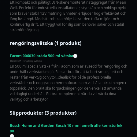
Ett kompakt och pålitligt DIN-skenemonterat nätaggregat från Mean
Well. Perfekt för industriella installationer, styrskåp och hobbyprojekt
som kräver stabil 12V matning. Enheten erbjuder hög effektivitet och
lång livslängd. Med sitt robusta hölje klarar den tuffa miljöer och
kontinuerlig drift. Ett tryggt val för dig som behöver säker och stabil
strömförsörjning.
rengöringsvätska (1 produkt)
Facom 006030 bräda 500 ml vätska
2026-01-27 · rengöringsvätska
En 500 ml specialvätska från Facom som är avsedd för rengöring och
underhåll i verkstadsmiljö. Passar bra för att ta bort smuts, fett och
rester från verktyg och ytor. Idealisk för både professionella
verkstäder och noggranna hemmafixare som vill hålla utrustningen i
toppskick. Den praktiska förpackningen gör den enkel att använda
vid dagligt underhåll. Ett bra komplement när du vill vårda dina
verktyg och arbetsytor.
Slipprodukter (3 produkter)
Bosch Home and Garden Bosch 10 mm lamellrulle kornstorlek
80