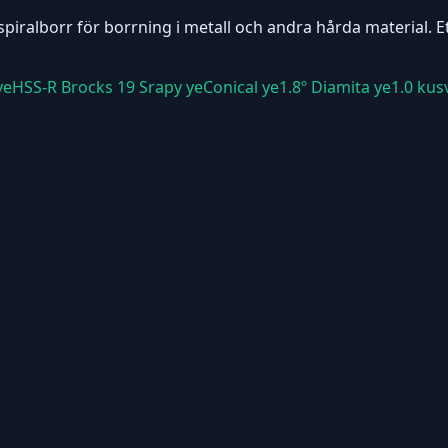
piralborr för borrning i metall och andra hårda material. E
eHSS-R Brocks 19 Srapy yeConical ye1.8º Diamita ye1.0 ku