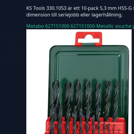
KS Tools 330.1053 är ett 10-pack 5,3 mm HSS-G s
dimension till seriejobb eller lagerhållning.
Metabo 627151000 627151000-Metallic esuche y