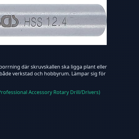
borrning där skruvskallen ska ligga plant eller
r i både verkstad och hobbyrum. Lämpar sig för
Professional Accessory Rotary Drill/Drivers)