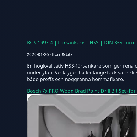
BGS 1997-4 | Försänkare | HSS | DIN 335 Form
2026-01-26 · Borr & bits
En högkvalitativ HSS-försänkare som ger rena och
under ytan. Verktyget håller länge tack vare sl
både proffs och noggranna hemmafixare.
Bosch 7x PRO Wood Brad Point Drill Bit Set (for 