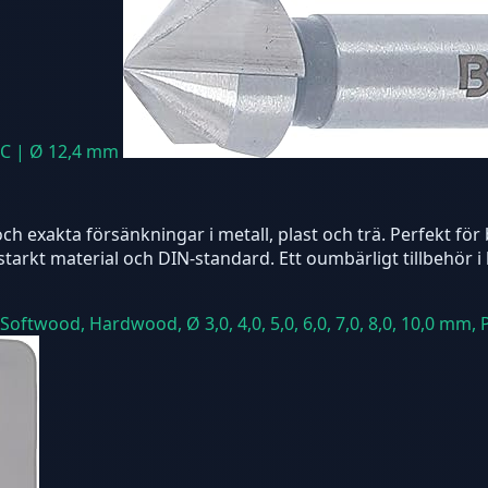
 C | Ø 12,4 mm
 exakta försänkningar i metall, plast och trä. Perfekt för 
itstarkt material och DIN-standard. Ett oumbärligt tillbehö
Softwood, Hardwood, Ø 3,0, 4,0, 5,0, 6,0, 7,0, 8,0, 10,0 mm, 