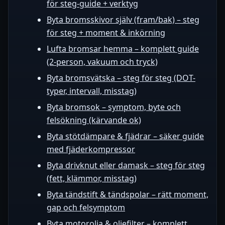
för steg-guide + verktyg
Byta bromsskivor själv (fram/bak) – steg
för steg + moment & inkörning
Lufta bromsar hemma – komplett guide
(2‑person, vakuum och tryck)
Byta bromsvätska – steg för steg (DOT-
typer, intervall, misstag)
Byta bromsok – symptom, byte och
felsökning (kärvande ok)
Byta stötdämpare & fjädrar – säker guide
med fjäderkompressor
Byta drivknut eller damask – steg för steg
(fett, klämmor, misstag)
Byta tändstift & tändspolar – rätt moment,
gap och felsymptom
Byta motorolja & oljefilter – komplett