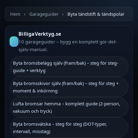
Hem
›
Garageguider
›
Byta tändstift & tändspolar
BilligaVerktyg.se
10 garageguider – bygg en komplett gör-det-
själv‑manual.
Byta bromsbelägg själv (fram/bak) – steg för steg-
guide + verktyg
Byta bromsskivor själv (fram/bak) – steg för steg +
moment & inkörning
Lufta bromsar hemma – komplett guide (2‑person,
vakuum och tryck)
Byta bromsvätska – steg för steg (DOT-typer,
intervall, misstag)