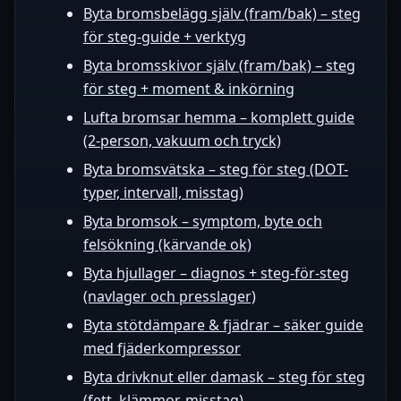
Byta bromsbelägg själv (fram/bak) – steg
för steg-guide + verktyg
Byta bromsskivor själv (fram/bak) – steg
för steg + moment & inkörning
Lufta bromsar hemma – komplett guide
(2‑person, vakuum och tryck)
Byta bromsvätska – steg för steg (DOT-
typer, intervall, misstag)
Byta bromsok – symptom, byte och
felsökning (kärvande ok)
Byta hjullager – diagnos + steg-för-steg
(navlager och presslager)
Byta stötdämpare & fjädrar – säker guide
med fjäderkompressor
Byta drivknut eller damask – steg för steg
(fett, klämmor, misstag)