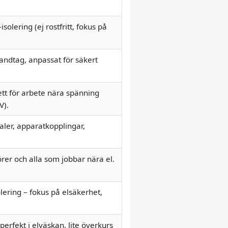
solering (ej rostfritt, fokus på
dtag, anpassat för säkert
ett för arbete nära spänning
V).
raler, apparatkopplingar,
törer och alla som jobbar nära el.
lering – fokus på elsäkerhet,
perfekt i elväskan, lite överkurs