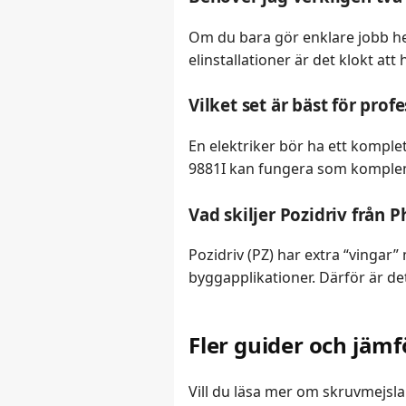
Om du bara gör enklare jobb h
elinstallationer är det klokt att
Vilket set är bäst för prof
En elektriker bör ha ett kompl
9881I kan fungera som kompleme
Vad skiljer Pozidriv från P
Pozidriv (PZ) har extra “vingar”
byggapplikationer. Därför är det
Fler guider och jämf
Vill du läsa mer om skruvmejslar