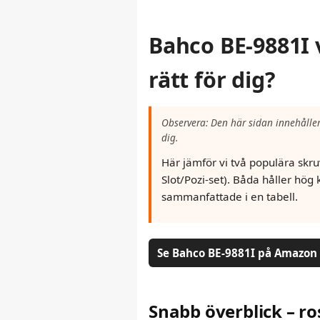
Bahco BE-9881I 
rätt för dig?
Observera: Den här sidan innehålle
dig.
Här jämför vi två populära skr
Slot/Pozi-set). Båda håller hög 
sammanfattade i en tabell.
Se Bahco BE-9881I på Amazon
Snabb överblick – ros