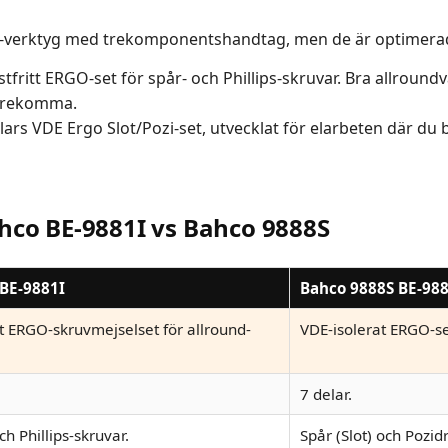
verktyg med trekomponentshandtag, men de är optimerade 
stfritt ERGO-set för spår- och Phillips-skruvar. Bra allround
förekomma.
lars VDE Ergo Slot/Pozi-set, utvecklat för elarbeten där du
ahco BE-9881I vs Bahco 9888S
BE-9881I
Bahco 9888S BE-98
tt ERGO-skruvmejselset för allround-
VDE-isolerat ERGO-se
.
7 delar.
ch Phillips-skruvar.
Spår (Slot) och Pozidr