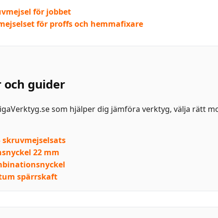
uvmejsel för jobbet
mejselset för proffs och hemmafixare
r och guider
lligaVerktyg.se som hjälper dig jämföra verktyg, välja rätt m
– skruvmejselsats
nsnyckel 22 mm
binationsnyckel
tum spärrskaft