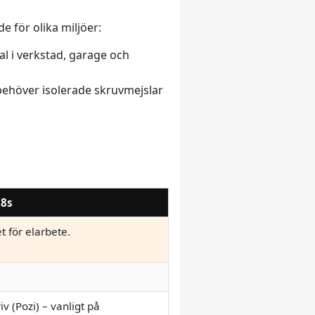
för olika miljöer:
val i verkstad, garage och
 behöver isolerade skruvmejslar
88s
t för elarbete.
iv (Pozi) – vanligt på