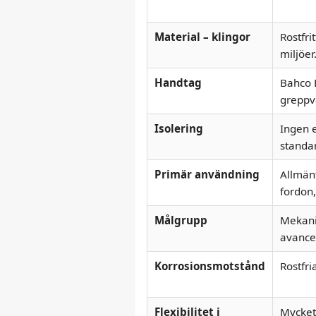
Material – klingor
Rostfri
miljöer
Handtag
Bahco 
greppvä
Isolering
Ingen e
standa
Primär användning
Allmän
fordon,
Målgrupp
Mekanik
avance
Korrosionsmotstånd
Rostfri
Flexibilitet i
Mycket 