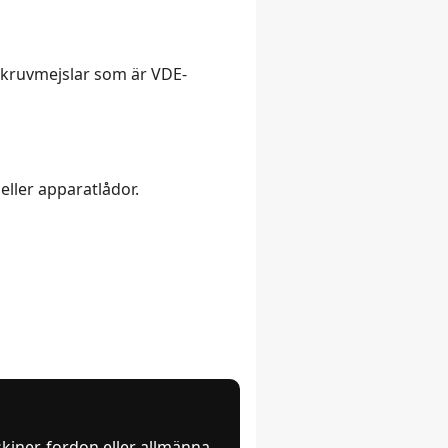
skruvmejslar som är VDE-
ller apparatlådor.
kiner, fordon eller allmänna