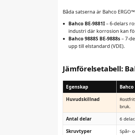
Båda satserna är Bahco ERGO™-
Bahco BE-9881I
– 6-delars ro
industri där korrosion kan 
Bahco 9888S BE-9888s
– 7-de
upp till elstandard (VDE).
Jämförelsetabell: B
Egenskap
Bahco 
Huvudskillnad
Rostfri
bruk.
Antal delar
6 delar
Skruvtyper
Spår- o