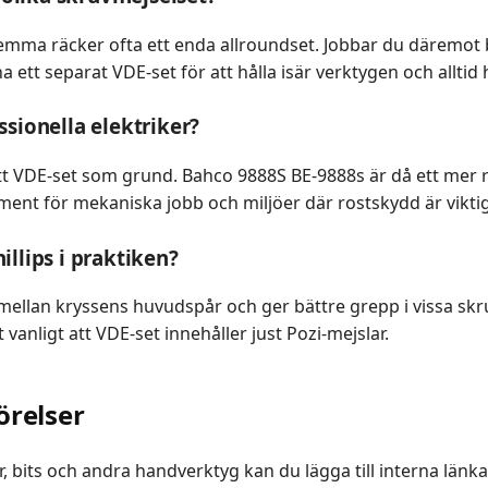
emma räcker ofta ett enda allroundset. Jobbar du däremo
 ha ett separat VDE-set för att hålla isär verktygen och alltid
essionella elektriker?
ett VDE-set som grund. Bahco 9888S BE-9888s är då ett mer
nt för mekaniska jobb och miljöer där rostskydd är viktig
hillips i praktiken?
 mellan kryssens huvudspår och ger bättre grepp i vissa skruva
 vanligt att VDE-set innehåller just Pozi-mejslar.
örelser
, bits och andra handverktyg kan du lägga till interna länkar