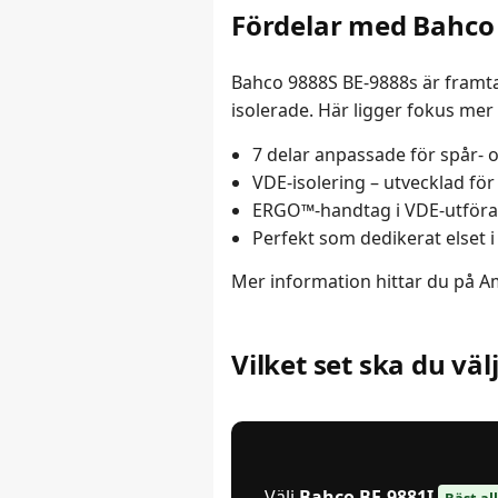
Fördelar med Bahco 
Bahco 9888S BE-9888s är framta
isolerade. Här ligger fokus mer
7 delar anpassade för spår- o
VDE-isolering – utvecklad för 
ERGO™-handtag i VDE-utförand
Perfekt som dedikerat elset i
Mer information hittar du på 
Vilket set ska du väl
Välj
Bahco BE-9881I
Bäst al