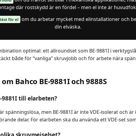
ntage där rostskydd är en fördel – men el inte är huvudfok
om du arbetar mycket med elinstallationer och be
Bäst för el
din elväska.
ination optimal: ett allroundset som BE-9881I i verktygslå
täckt både för “vanliga” skruvjobb och för arbete nära spän
r om Bahco BE-9881I och 9888S
9881I till elarbeten?
r spänningslösa, men BE-9881I är inte VDE-isolerat och är 
förande delar. För elarbeten ska du använda ett VDE-set so
 olika skruvmejselset?