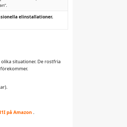
an”.
sionella elinstallationer.
lika situationer. De rostfria
er förekommer.
ar).
881I på Amazon
.