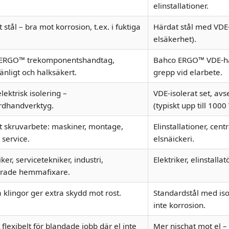
elinstallationer.
tt stål – bra mot korrosion, t.ex. i fuktiga
Härdat stål med VDE-i
.
elsäkerhet).
ERGO™ trekomponentshandtag,
Bahco ERGO™ VDE-han
nligt och halksäkert.
grepp vid elarbete.
lektrisk isolering –
VDE-isolerat set, avs
rdhandverktyg.
(typiskt upp till 1000 
t skruvarbete: maskiner, montage,
Elinstallationer, cent
 service.
elsnäickeri.
er, servicetekniker, industri,
Elektriker, elinstalla
rade hemmafixare.
a klingor ger extra skydd mot rost.
Standardstål med iso
inte korrosion.
flexibelt för blandade jobb där el inte
Mer nischat mot el – 