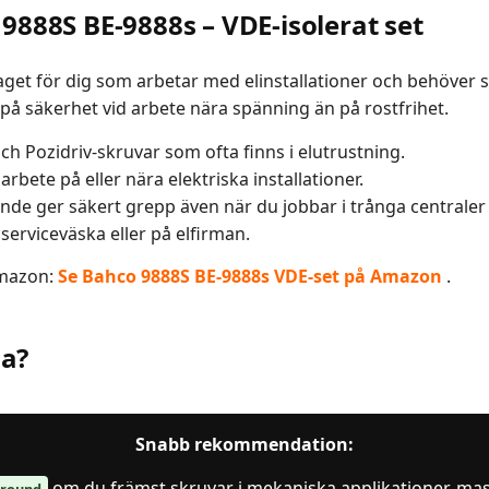
9888S BE-9888s – VDE-isolerat set
get för dig som arbetar med elinstallationer och behöver 
 på säkerhet vid arbete nära spänning än på rostfrihet.
ch Pozidriv-skruvar som ofta finns i elutrustning.
arbete på eller nära elektriska installationer.
e ger säkert grepp även när du jobbar i trånga centraler e
 serviceväska eller på elfirman.
Amazon:
Se Bahco 9888S BE-9888s VDE-set på Amazon
.
ja?
Snabb rekommendation:
om du främst skruvar i mekaniska applikationer, mas
lround