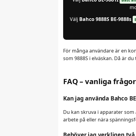
mo
Välj
Bahco 9888S BE-9888s
För många användare är en komb
som 9888S i elväskan. Då är du 
FAQ – vanliga frågo
Kan jag använda Bahco BE-
Du kan skruva i apparater som ä
arbete på eller nära spännings
Behöver jag verkligen två