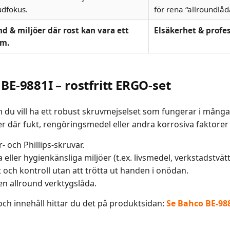
udfokus.
för rena “allroundlåd
nd & miljöer där rost kan vara ett
Elsäkerhet & profes
em.
E-9881I – rostfritt ERGO-set
 du vill ha ett robust skruvmejselset som fungerar i många o
jöer där fukt, rengöringsmedel eller andra korrosiva faktor
- och Phillips-skruvar.
a eller hygienkänsliga miljöer (t.ex. livsmedel, verkstadstvätt
och kontroll utan att trötta ut handen i onödan.
en allround verktygslåda.
ch innehåll hittar du det på produktsidan:
Se Bahco BE-9