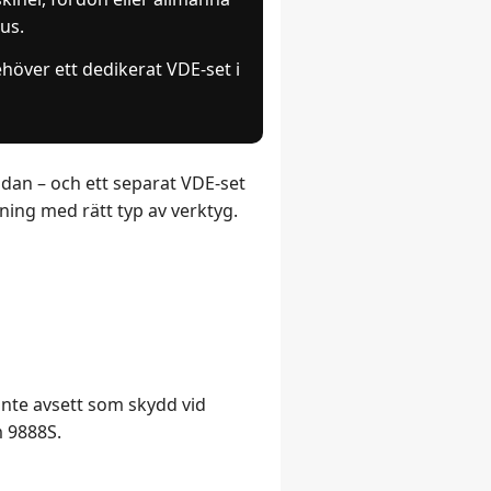
us.
höver ett dedikerat VDE-set i
dan – och ett separat VDE-set
ning med rätt typ av verktyg.
inte avsett som skydd vid
m 9888S.