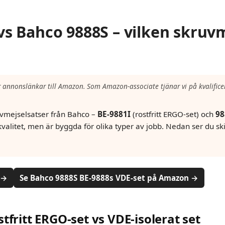
vs Bahco 9888S – vilken skruvm
r annonslänkar till Amazon. Som Amazon-associate tjänar vi på kvalifice
uvmejselsatser från Bahco –
BE-9881I
(rostfritt ERGO-set) och
98
kvalitet, men är byggda för olika typer av jobb. Nedan ser du ski
 →
Se Bahco 9888S BE-9888s VDE-set på Amazon →
tfritt ERGO-set vs VDE-isolerat set