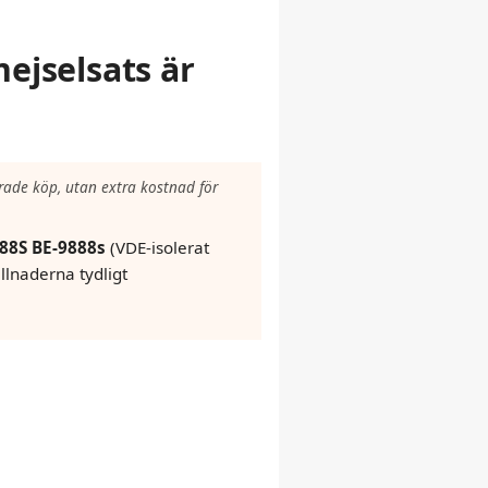
ejselsats är
rade köp, utan extra kostnad för
88S BE-9888s
(VDE-isolerat
llnaderna tydligt