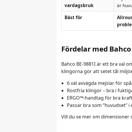
vardagsbruk
är huv
Bäst för
Allrou
probl
Fördelar med Bahco B
Bahco BE-9881I är ett bra val om
klingorna gör att setet tål mil
6 väl avvägda mejslar för spår
Rostfria klingor – bra i fuktig
ERGO™-handtag för bra kraft 
Passar bra som “huvudset” i 
Vill du se mer om dimensioner o