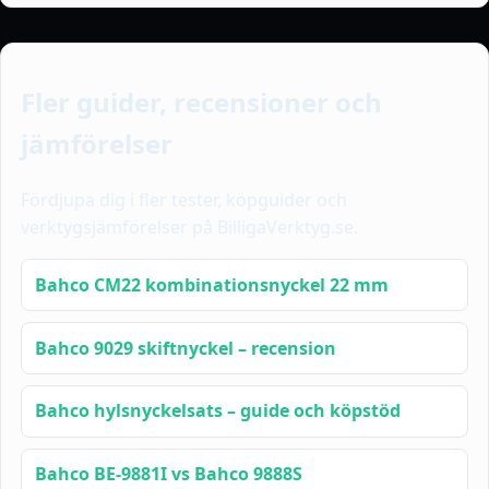
Fler guider, recensioner och
jämförelser
Fördjupa dig i fler tester, köpguider och
verktygsjämförelser på BilligaVerktyg.se.
Bahco CM22 kombinationsnyckel 22 mm
Bahco 9029 skiftnyckel – recension
Bahco hylsnyckelsats – guide och köpstöd
Bahco BE-9881I vs Bahco 9888S