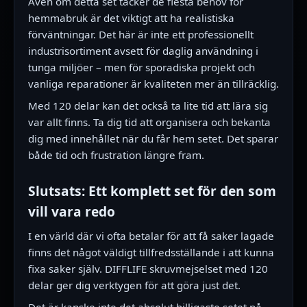
Även om detta set täcker de flesta behov för
hemmabruk är det viktigt att ha realistiska
förväntningar. Det här är inte ett professionellt
industrisortiment avsett för daglig användning i
tunga miljöer – men för sporadiska projekt och
vanliga reparationer är kvaliteten mer än tillräcklig.
Med 120 delar kan det också ta lite tid att lära sig
var allt finns. Ta dig tid att organisera och bekanta
dig med innehållet när du får hem setet. Det sparar
både tid och frustration längre fram.
Slutsats: Ett komplett set för den som
vill vara redo
I en värld där vi ofta betalar för att få saker lagade
finns det något väldigt tillfredsställande i att kunna
fixa saker själv. DIFFLIFE skruvmejselset med 120
delar ger dig verktygen för att göra just det.
Det är kanske inte det absolut billigaste setet på