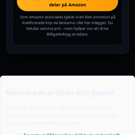
delar på Amazon
Som Amazon-associates tjänar vi en liten provision på
kvalificerade köp via länkarna i det här inlägget. Du
betalar samma pris – men hjälper oss att driva
BilligaVerktyg.se vidare.
Relaterade artiklar och guider
Här hittar du fler sidor på BilligaVerktyg.se som
hjälper dig jämföra verktyg, välja rätt modell och
bygga ett bättre verktygssystem.