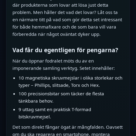
där produkterna som lovar att lösa just detta
problem. Men håller det vad det lovar? Låt oss ta
en närmare titt på vad som gör detta set intressant
för både hemmafixare och de som bara vill vara
förberedda när något oväntat dyker upp.
Vad får du egentligen för pengarna?
När du öppnar fodralet möts du av en
imponerande samling verktyg. Setet innehåller:
10 magnetiska skruvmejslar i olika storlekar och
typer – Phillips, slitsade, Torx och Hex.
100 precisionsbitar som täcker de flesta
tänkbara behov.
9 uttag samt en praktisk T-formad
bitskruvmejsel.
Det som direkt fångar ögat är mångfalden. Oavsett
om du ska reparera en smartphone, montera