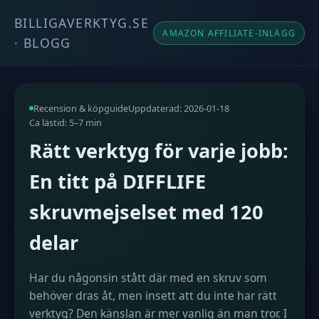
BILLIGAVERKTYG.SE
AMAZON AFFILIATE-INLÄGG
· BLOGG
Recension & köpguide
Uppdaterad: 2026-01-18
Ca lästid: 5–7 min
Rätt verktyg för varje jobb:
En titt på DIFFLIFE
skruvmejselset med 120
delar
Har du någonsin stått där med en skruv som
behöver dras åt, men insett att du inte har rätt
verktyg? Den känslan är mer vanlig än man tror. I