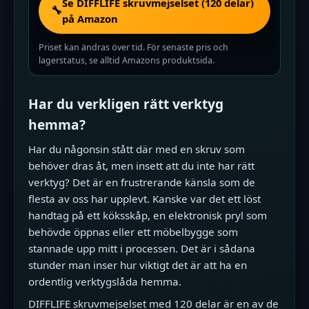
Se DIFFLIFE skruvmejselset (120 delar)
🔧
på Amazon
Priset kan ändras över tid. För senaste pris och
lagerstatus, se alltid Amazons produktsida.
Har du verkligen rätt verktyg
hemma?
Har du någonsin stått där med en skruv som
behöver dras åt, men insett att du inte har rätt
verktyg? Det är en frustrerande känsla som de
flesta av oss har upplevt. Kanske var det ett löst
handtag på ett köksskåp, en elektronisk pryl som
behövde öppnas eller ett möbelbygge som
stannade upp mitt i processen. Det är i sådana
stunder man inser hur viktigt det är att ha en
ordentlig verktygslåda hemma.
DIFFLIFE skruvmejselset med 120 delar är en av de