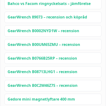
Bahco vs Facom ringnyckelsats – jämförelse
GearWrench 89073 – recension och köpråd
GearWrench B0002NYD1W – recension
GearWrench B00UM65ZMU – recension
GearWrench B0766B25RP – recension
GearWrench B08713LHG1 – recension
GearWrench B0C2W46Z7S – recension
Gedore mini magnetlyftare 400 mm