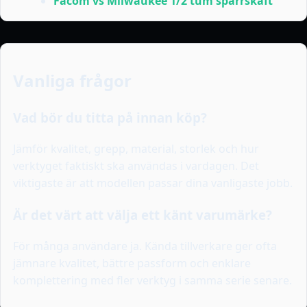
Facom vs Milwaukee 1/2 tum spärrskaft
Vanliga frågor
Vad bör du titta på innan köp?
Jämför kvalitet, grepp, material, storlek och hur
verktyget faktiskt ska användas i vardagen. Det
viktigaste är att modellen passar dina vanligaste jobb.
Är det värt att välja ett känt varumärke?
För många användare ja. Kända tillverkare ger ofta
jämnare kvalitet, bättre passform och enklare
komplettering med fler verktyg i samma serie senare.