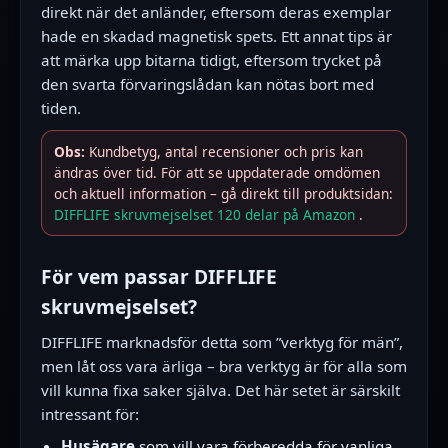
direkt när det anländer, eftersom deras exemplar
hade en skadad magnetisk spets. Ett annat tips är
att märka upp bitarna tidigt, eftersom trycket på
den svarta förvaringslådan kan nötas bort med
tiden.
Obs:
Kundbetyg, antal recensioner och pris kan
ändras över tid. För att se uppdaterade omdömen
och aktuell information – gå direkt till produktsidan:
DIFFLIFE skruvmejselset 120 delar på Amazon
.
För vem passar DIFFLIFE
skruvmejselset?
DIFFLIFE marknadsför detta som ”verktyg för män”,
men låt oss vara ärliga – bra verktyg är för alla som
vill kunna fixa saker själva. Det här setet är särskilt
intressant för:
Husägare
som vill vara förberedda för vanliga