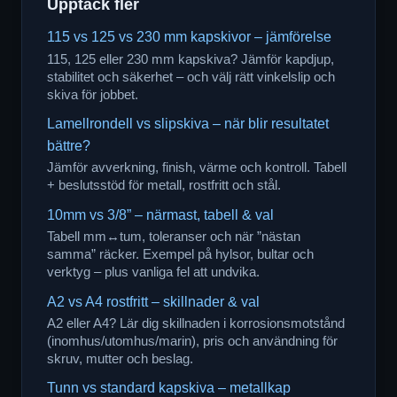
Upptäck fler
115 vs 125 vs 230 mm kapskivor – jämförelse
115, 125 eller 230 mm kapskiva? Jämför kapdjup,
stabilitet och säkerhet – och välj rätt vinkelslip och
skiva för jobbet.
Lamellrondell vs slipskiva – när blir resultatet
bättre?
Jämför avverkning, finish, värme och kontroll. Tabell
+ beslutsstöd för metall, rostfritt och stål.
10mm vs 3/8” – närmast, tabell & val
Tabell mm↔tum, toleranser och när ”nästan
samma” räcker. Exempel på hylsor, bultar och
verktyg – plus vanliga fel att undvika.
A2 vs A4 rostfritt – skillnader & val
A2 eller A4? Lär dig skillnaden i korrosionsmotstånd
(inomhus/utomhus/marin), pris och användning för
skruv, mutter och beslag.
Tunn vs standard kapskiva – metallkap