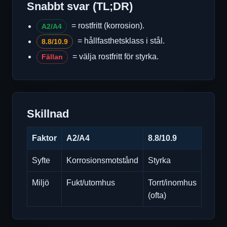
Snabbt svar (TL;DR)
= rostfritt (korrosion).
A2/A4
= hållfasthetsklass i stål.
8.8/10.9
= välja rostfritt för styrka.
Fällan
Skillnad
Faktor
A2/A4
8.8/10.9
Syfte
Korrosionsmotstånd
Styrka
Miljö
Fukt/utomhus
Torrt/inomhus
(ofta)