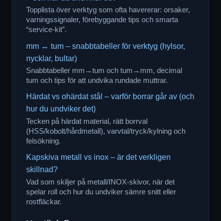
Topplista över verktyg som ofta havererar: orsaker,
varningssignaler, förebyggande tips och smarta
“service-kit”.
mm ↔ tum – snabbtabeller för verktyg (hylsor,
nycklar, bultar)
Snabbtabeller mm→tum och tum→mm, decimal
tum och tips för att undvika rundade muttrar.
Härdat vs ohärdat stål – varför borrar går av (och
hur du undviker det)
Tecken på härdat material, rätt borrval
(HSS/kobolt/hårdmetall), varvtal/tryck/kylning och
felsökning.
Kapskiva metall vs inox – är det verkligen
skillnad?
Vad som skiljer på metall/INOX-skivor, när det
spelar roll och hur du undviker sämre snitt eller
rostfläckar.