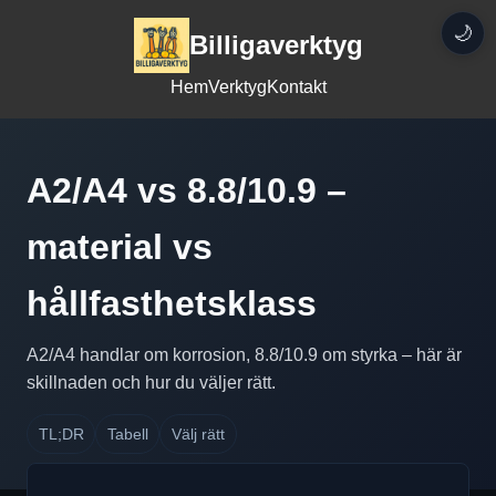
🌙
Billigaverktyg
Hem
Verktyg
Kontakt
A2/A4 vs 8.8/10.9 –
material vs
hållfasthetsklass
A2/A4 handlar om korrosion, 8.8/10.9 om styrka – här är
skillnaden och hur du väljer rätt.
TL;DR
Tabell
Välj rätt