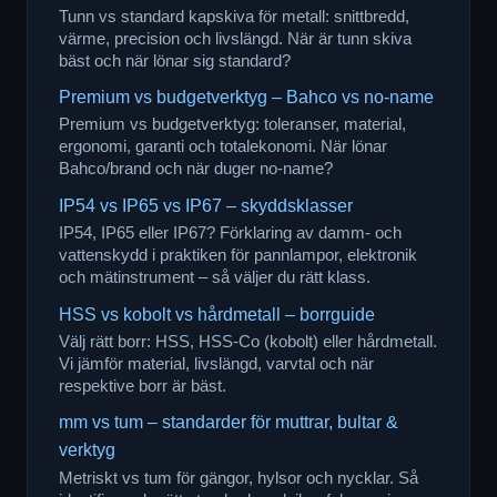
Tunn vs standard kapskiva för metall: snittbredd,
värme, precision och livslängd. När är tunn skiva
bäst och när lönar sig standard?
Premium vs budgetverktyg – Bahco vs no-name
Premium vs budgetverktyg: toleranser, material,
ergonomi, garanti och totalekonomi. När lönar
Bahco/brand och när duger no-name?
IP54 vs IP65 vs IP67 – skyddsklasser
IP54, IP65 eller IP67? Förklaring av damm- och
vattenskydd i praktiken för pannlampor, elektronik
och mätinstrument – så väljer du rätt klass.
HSS vs kobolt vs hårdmetall – borrguide
Välj rätt borr: HSS, HSS-Co (kobolt) eller hårdmetall.
Vi jämför material, livslängd, varvtal och när
respektive borr är bäst.
mm vs tum – standarder för muttrar, bultar &
verktyg
Metriskt vs tum för gängor, hylsor och nycklar. Så