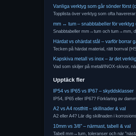
Vanliga verktyg som går sönder först (o
Topplista över verktyg som ofta havererar:
mm ↔ tum – snabbtabeller för verktyg (h
Snabbtabeller mm→tum och tum→mm, decim
Härdat vs ohärdat stål – varför borrar 
Tecken på härdat material, rätt borrval (HS
Kapskiva metall vs inox – är det verkli
Vad som skiljer på metall/INOX-skivor, när 
Upptäck fler
IP54 vs IP65 vs IP67 – skyddsklasser
IP54, IP65 eller IP67? Förklaring av damm-
A2 vs A4 rostfritt – skillnader & val
A2 eller A4? Lär dig skillnaden i korrosi
10mm vs 3/8” – närmast, tabell & val
Tabell mm↔tum, toleranser och när ”nästan