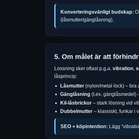
Konverteringsvänligt budskap:
Om
(låsmutter/gänglåsning).
5. Om målet är att förhind
Lossning sker oftast p.g.a.
vibration
,
s
låsprincip:
Låsmutter
(nylon/metal lock) – bra 
Gänglåsning
(t.ex. gänglåsmedel) –
Kil-låsbrickor
– stark lösning vid vi
Dubbelmutter
– klassiskt, funkar i v
SEO + köpintention:
Lägg “vibratio