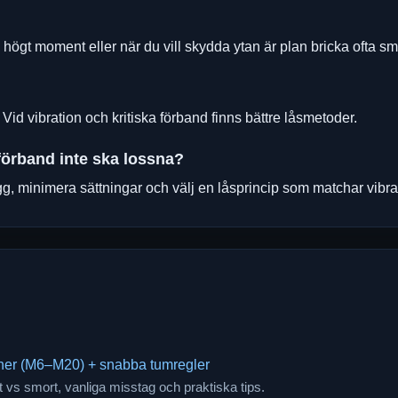
, högt moment eller när du vill skydda ytan är plan bricka ofta sm
. Vid vibration och kritiska förband finns bättre låsmetoder.
uvförband inte ska lossna?
igg, minimera sättningar och välj en låsprincip som matchar vibrat
oner (M6–M20) + snabba tumregler
rt vs smort, vanliga misstag och praktiska tips.