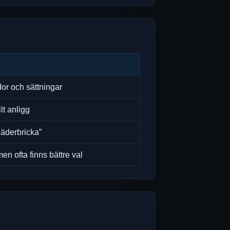
or och sättningar
lt anligg
fjäderbricka”
en ofta finns bättre val