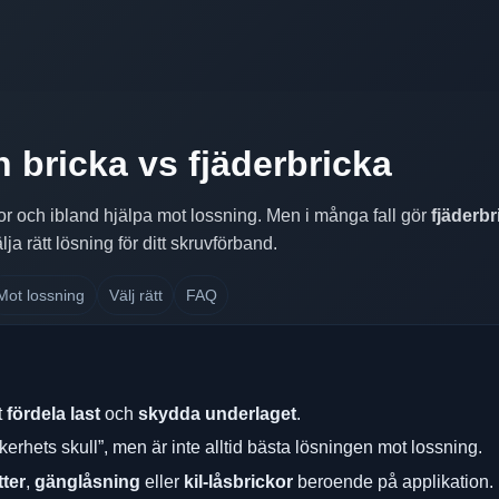
n bricka vs fjäderbricka
tor och ibland hjälpa mot lossning. Men i många fall gör
fjäderbr
ja rätt lösning för ditt skruvförband.
Mot lossning
Välj rätt
FAQ
t
fördela last
och
skydda underlaget
.
kerhets skull”, men är inte alltid bästa lösningen mot lossning.
ter
,
gänglåsning
eller
kil-låsbrickor
beroende på applikation.