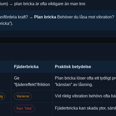
ium) → plan bricka är ofta viktigare än man tror.
n/fördela kraft? →
Plan bricka
Behöver du låsa mot vibration?
ricka”).
Fjäderbricka
Praktisk betydelse
Ge
Plan bricka löser ofta ett tydligt 
“fjädereffekt”/friktion
“känslan” av låsning.
Vid riktig vibration behövs ofta b
ig
Varierar
Fjäderbricka kan skada ytor, särsk
Kan “bita”