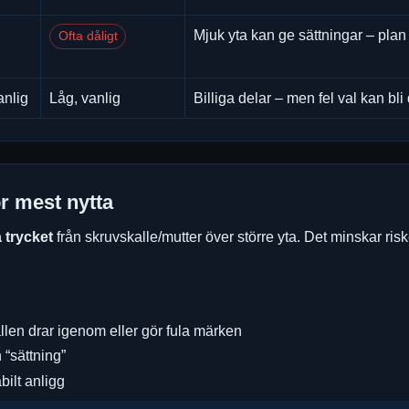
Mjuk yta kan ge sättningar – plan 
Ofta dåligt
anlig
Låg, vanlig
Billiga delar – men fel val kan bli 
ör mest nytta
 trycket
från skruvskalle/mutter över större yta. Det minskar ris
allen drar igenom eller gör fula märken
 “sättning”
abilt anligg