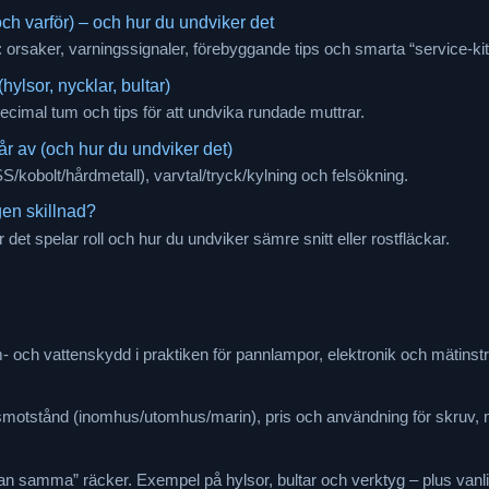
ch varför) – och hur du undviker det
 orsaker, varningssignaler, förebyggande tips och smarta “service-kit
ylsor, nycklar, bultar)
al tum och tips för att undvika rundade muttrar.
går av (och hur du undviker det)
S/kobolt/hårdmetall), varvtal/tryck/kylning och felsökning.
gen skillnad?
det spelar roll och hur du undviker sämre snitt eller rostfläckar.
 och vattenskydd i praktiken för pannlampor, elektronik och mätinstru
onsmotstånd (inomhus/utomhus/marin), pris och användning för skruv, 
 samma” räcker. Exempel på hylsor, bultar och verktyg – plus vanlig