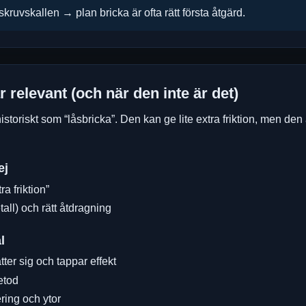
skruvskallen → plan bricka är ofta rätt första åtgärd.
r relevant (och när den inte är det)
storiskt som “låsbricka”. Den kan ge lite extra friktion, men den
ej
ra friktion”
all) och rätt åtdragning
l
ter sig och tappar effekt
etod
ring och ytor