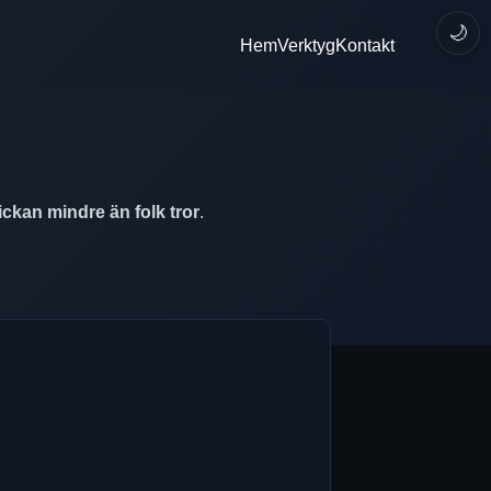
🌙
Hem
Verktyg
Kontakt
ickan mindre än folk tror
.