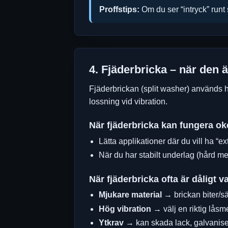
Proffstips:
Om du ser “intryck” runt 
4. Fjäderbricka – när den ä
Fjäderbrickan (split washer) används hi
lossning vid vibration.
När fjäderbricka kan fungera ok
Lätta applikationer där du vill ha “ext
När du har stabilt underlag (hård met
När fjäderbricka ofta är dåligt va
Mjukare material
→ brickan biter/sät
Hög vibration
→ välj en riktig låsm
Ytkrav
→ kan skada lack, galvanise