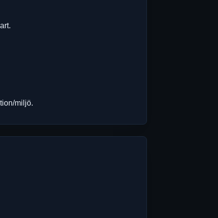
art.
ion/miljö.