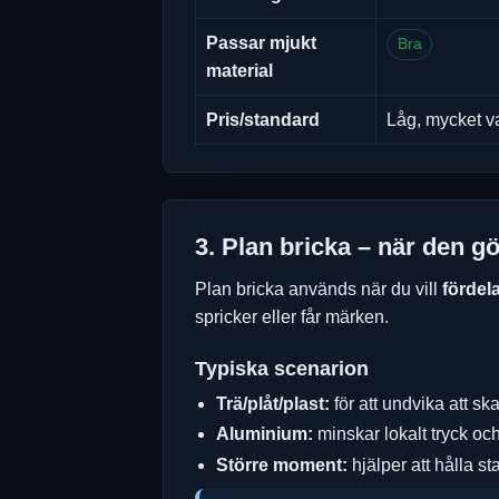
Passar mjukt
Bra
material
Pris/standard
Låg, mycket v
3. Plan bricka – när den g
Plan bricka används när du vill
fördela
spricker eller får märken.
Typiska scenarion
Trä/plåt/plast:
för att undvika att sk
Aluminium:
minskar lokalt tryck och
Större moment:
hjälper att hålla st