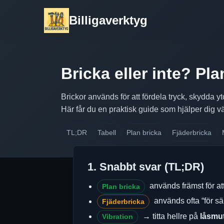
Billigaverktyg
Bricka eller inte? Pla
Brickor används för att fördela tryck, skydda y
Här får du en praktisk guide som hjälper dig väl
TL;DR
Tabell
Plan bricka
Fjäderbricka
1. Snabbt svar (TL;DR)
används främst för at
Plan bricka
används ofta “för sä
Fjäderbricka
→ titta hellre på
låsmut
Vibration