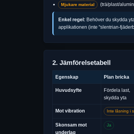
(trä/plast/alumin
Mjukare material
Enkel regel:
Behöver du skydda yta
applikationen (inte “slentrian-fjäderb
2. Jämförelsetabell
Egenskap
Plan bricka
Huvudsyfte
Fördela last,
skydda yta
Mot vibration
Inte låsning i s
Skonsam mot
Ja
underlag