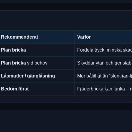
Rekommenderat
Varför
Plan bricka
Fördela tryck, minska skad
Plan bricka
vid behov
Skyddar ytan och ger stabi
Låsmutter / gänglåsning
Mer pålitligt än “slentrian-
Bedöm först
Fjäderbricka kan funka – m