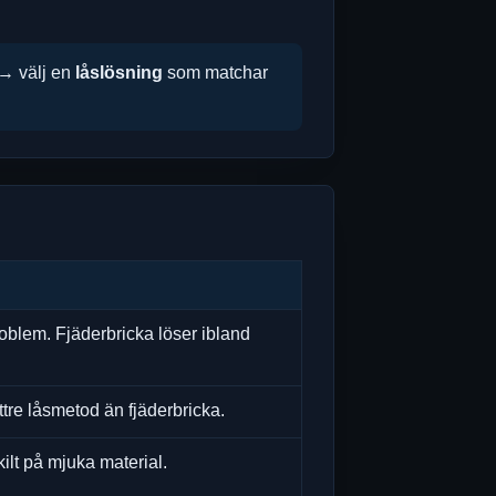
 → välj en
låslösning
som matchar
problem. Fjäderbricka löser ibland
ättre låsmetod än fjäderbricka.
ilt på mjuka material.