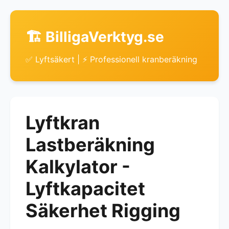
🏗️ BilligaVerktyg.se
✅ Lyftsäkert | ⚡ Professionell kranberäkning
Lyftkran
Lastberäkning
Kalkylator -
Lyftkapacitet
Säkerhet Rigging