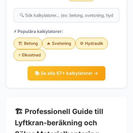
⚡ Populära kalkylatorer:
🏗️ Betong
🔥 Svetsning
⚙️ Hydraulik
⚡ Elkostnad
📚 Se alla 67+ kalkylatorer →
🏗️ Professionell Guide till
Lyftkran-beräkning och