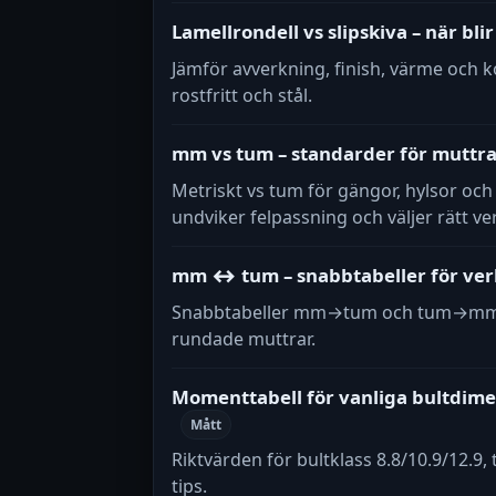
Lamellrondell vs slipskiva – när blir
Jämför avverkning, finish, värme och ko
rostfritt och stål.
mm vs tum – standarder för muttrar
Metriskt vs tum för gängor, hylsor och 
undviker felpassning och väljer rätt ve
mm ↔ tum – snabbtabeller för verkt
Snabbtabeller mm→tum och tum→mm, d
rundade muttrar.
Momenttabell för vanliga bultdim
Mått
Riktvärden för bultklass 8.8/10.9/12.9,
tips.