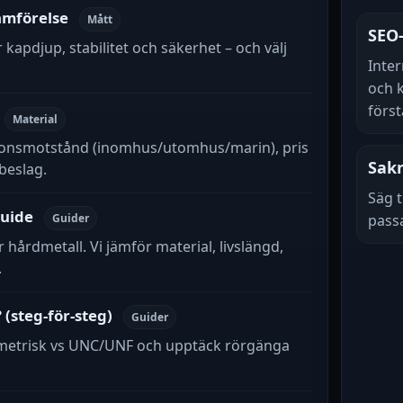
ämförelse
Mått
SEO-
kapdjup, stabilitet och säkerhet – och välj
Inter
och k
förs
Material
rosionsmotstånd (inomhus/utomhus/marin), pris
Sakn
beslag.
Säg t
guide
Guider
pass
er hårdmetall. Vi jämför material, livslängd,
.
(steg-för-steg)
Guider
 metrisk vs UNC/UNF och upptäck rörgänga