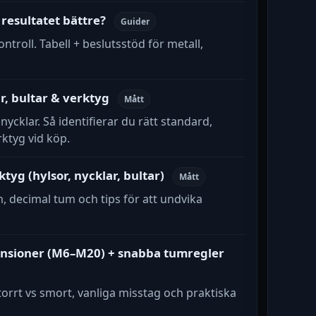
 resultatet bättre?
Guider
ntroll. Tabell + beslutsstöd för metall,
, bultar & verktyg
Mått
nycklar. Så identifierar du rätt standard,
rktyg vid köp.
yg (hylsor, nycklar, bultar)
Mått
ecimal tum och tips för att undvika
ensioner (M6–M20) + snabba tumregler
 torrt vs smort, vanliga misstag och praktiska