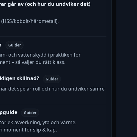
rar går av (och hur du undviker det)
l (HSS/kobolt/hårdmetall),
r
Guider
amm- och vattenskydd i praktiken för
nt – så väljer du rätt klass.
kligen skillnad?
Guider
 när det spelar roll och hur du undviker sämre
ipguide
Guider
torlek avverkning, yta och värme.
 moment för slip & kap.