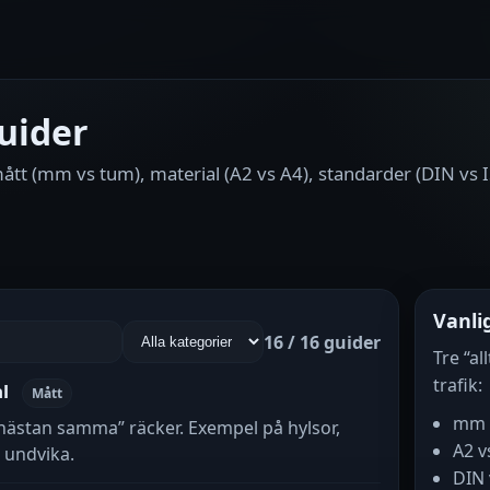
uider
tt (mm vs tum), material (A2 vs A4), standarder (DIN vs ISO)
Vanli
16 / 16 guider
Tre “al
trafik:
l
Mått
mm v
ästan samma” räcker. Exempel på hylsor,
A2 vs
t undvika.
DIN 