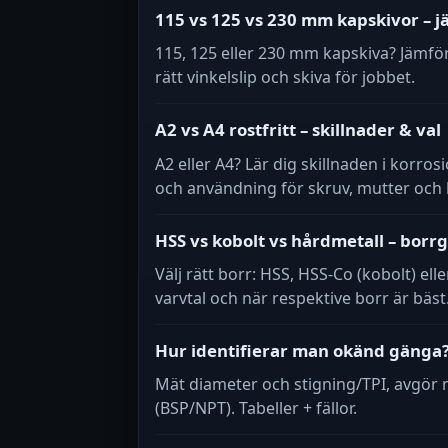
115 vs 125 vs 230 mm kapskivor – j
115, 125 eller 230 mm kapskiva? Jämför 
rätt vinkelslip och skiva för jobbet.
A2 vs A4 rostfritt – skillnader & val
A2 eller A4? Lär dig skillnaden i kor
och användning för skruv, mutter och 
HSS vs kobolt vs hårdmetall – borr
Välj rätt borr: HSS, HSS-Co (kobolt) ell
varvtal och när respektive borr är bäst
Hur identifierar man okänd gänga? 
Mät diameter och stigning/TPI, avgör
(BSP/NPT). Tabeller + fällor.