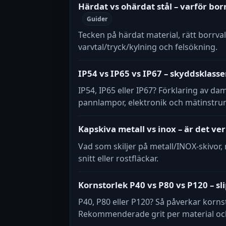
Härdat vs ohärdat stål – varför bor
Guider
Tecken på härdat material, rätt borrva
varvtal/tryck/kylning och felsökning.
IP54 vs IP65 vs IP67 – skyddsklasse
IP54, IP65 eller IP67? Förklaring av d
pannlampor, elektronik och mätinstrume
Kapskiva metall vs inox – är det ver
Vad som skiljer på metall/INOX-skivor,
snitt eller rostfläckar.
Kornstorlek P40 vs P80 vs P120 – sl
P40, P80 eller P120? Så påverkar korns
Rekommenderade grit per material och