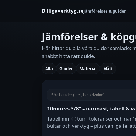
Billigaverktyg.se
Jämförelser & guider
Jämförelser & köpg
Här hittar du alla våra guider samlade: må
snabbt hitta rätt guide.
Alla
Guider
Material
Mått
10mm vs 3/8” – närmast, tabell & va
Tabell mm↔tum, toleranser och när ”n
bultar och verktyg – plus vanliga fel at